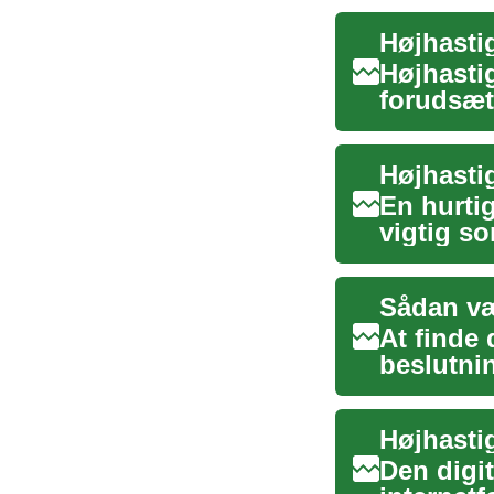
Højhasti
Højhasti
forudsæt
hjemmefr
En hurtig
vigtig s
virksomhe
Sådan væ
At finde 
beslutni
funktional
Højhastig
Den digi