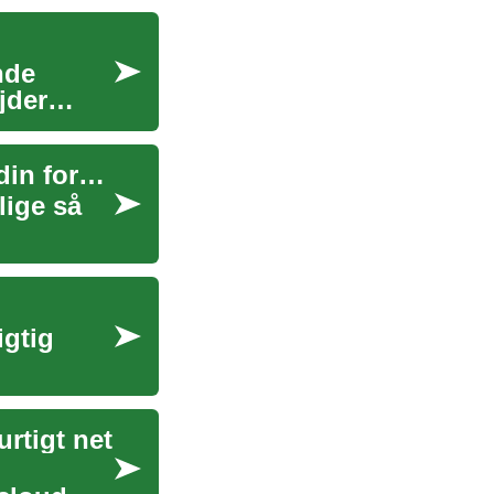
nde
jder
Højhastighedsinternet: sådan får du mere ud af din forbindelse
lige så
igtig
urtigt net