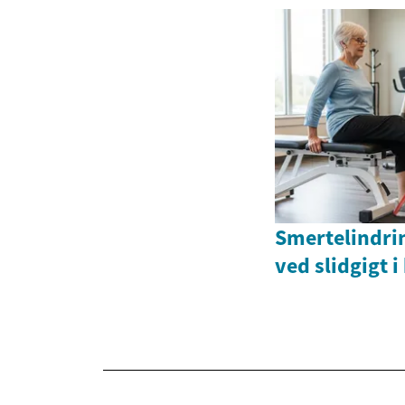
Smertelindri
ved slidgigt 