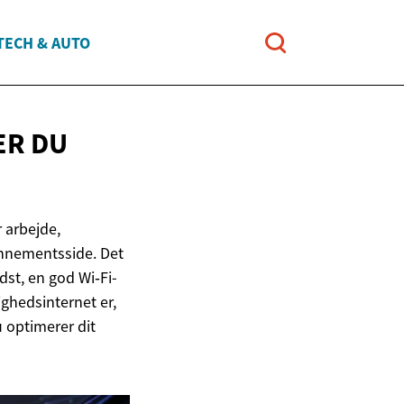
TECH & AUTO
ER DU
 arbejde,
onnementsside. Det
dst, en god Wi‑Fi-
ghedsinternet er,
 optimerer dit