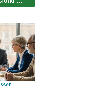
cloud-
asset