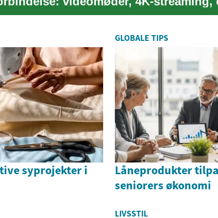
forbindelse: videomøder, 4K-streaming, 
gaming og smart...
GLOBALE TIPS
tive syprojekter i
Låneprodukter tilp
seniorers økonomi
LIVSSTIL