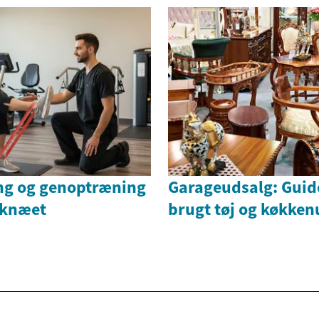
ng og genoptræning
Garageudsalg: Guide
i knæet
brugt tøj og køkken