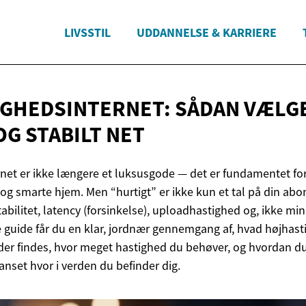
LIVSSTIL
UDDANNELSE & KARRIERE
GHEDSINTERNET: SÅDAN VÆLG
 OG
STABILT NET
net er ikke længere et luksusgode — det er fundamentet for
og smarte hjem. Men “hurtigt” er ikke kun et tal på din ab
bilitet, latency (forsinkelse), uploadhastighed og, ikke min
 guide får du en klar, jordnær gennemgang af, hvad højhasti
 der findes, hvor meget hastighed du behøver, og hvordan du
set hvor i verden du befinder dig.