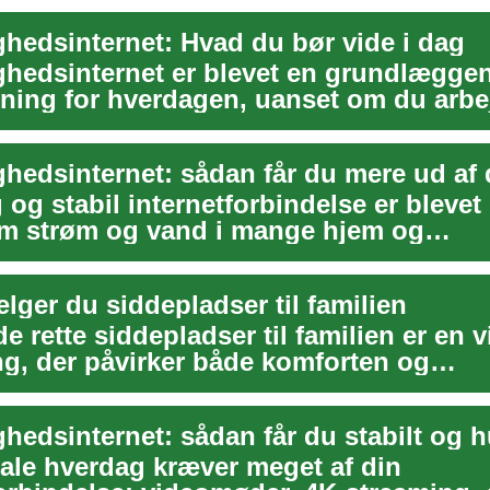
ghedsinternet: Hvad du bør vide i dag
ghedsinternet er blevet en grundlægge
ning for hverdagen, uanset om du arbe
a, streame...
 og stabil internetforbindelse er blevet 
om strøm og vand i mange hjem og
der. Fra ...
lger du siddepladser til familien
de rette siddepladser til familien er en v
ng, der påvirker både komforten og
iteten ...
hedsinternet: sådan får du stabilt og h
tale hverdag kræver meget af din