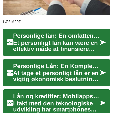
LÆS MERE
Personlige lån: En omfattende guide til låntagning i Danmark
Et personligt lån kan være en
effektiv måde at finansiere
større udgifter eller
konsolidere eksisterende
Personlige Lån: En Komplet Guide til Lånemuligheder i Danmark
gæld. I Danm...
At tage et personligt lån er en
vigtig økonomisk beslutning,
der kræver grundig
overvejelse og forståelse af
Lån og kreditter: Mobilapps til håndtering af personlig økonomi
de forsk...
I takt med den teknologiske
udvikling har smartphones