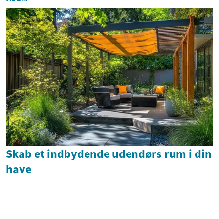
Skab et indbydende udendørs rum i din
have