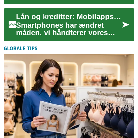
revolutioneret måden, vi
håndterer vores personlige
Lån og kreditter: Mobilapps revolutionerer økonomistyring
økonomi på....
Smartphones har ændret
måden, vi håndterer vores
personlige økonomi på. Med
fremkomsten af mobile
GLOBALE TIPS
betalingsapps og fi...