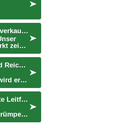
Garage-Flohmarkt erfolgreich planen und leicht verkaufen
Unser
kt zeigt
Garage Sale richtig planen: Anleitung, Tipps und Reichweite
wird er
Garage Sale planen und bewerben: Der komplette Leitfaden
trümpeln,