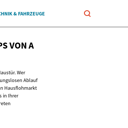
CHNIK & FAHRZEUGE
PS VON A
Haustür. Wer
ibungslosen Ablauf
hren Hausflohmarkt
 in Ihrer
reten