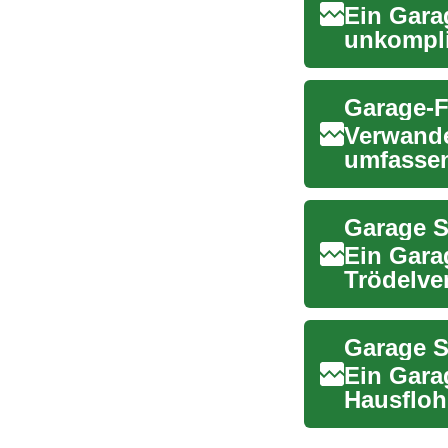
Ein Gara
unkompli
weiterzug
Verwande
umfassen
praxisnah
Ein Garag
Trödelver
zum lokal
Ein Garag
Hausflohm
bringt Ge