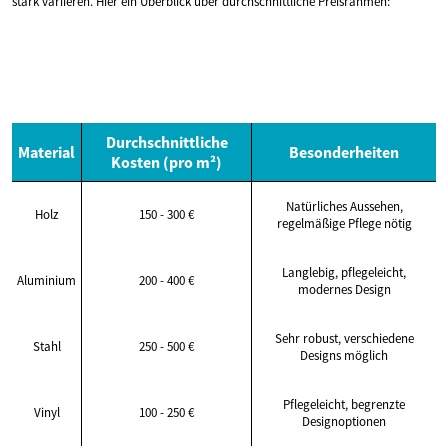
stark variieren. Hier ein Überblick über durchschnittliche Preisrahmen:
Durchschnittliche
Material
Besonderheiten
Kosten (pro m²)
Natürliches Aussehen,
Holz
150 - 300 €
regelmäßige Pflege nötig
Langlebig, pflegeleicht,
Aluminium
200 - 400 €
modernes Design
Sehr robust, verschiedene
Stahl
250 - 500 €
Designs möglich
Pflegeleicht, begrenzte
Vinyl
100 - 250 €
Designoptionen