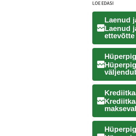
LOE EDASI
Laenud ja
Laenud j
ettevõtte
finantssta
Hüperpig
väljendu
melaniin 
Krediitk
maksevah
maailma. 