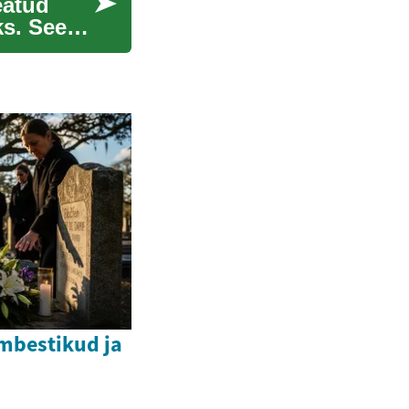
eatud
s. See
mbestikud ja