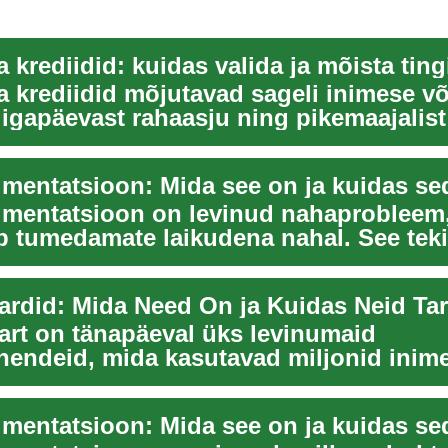
 krediidid: kuidas valida ja mõista tin
a krediidid mõjutavad sageli inimese võ
 igapäevast rahaasju ning pikemaajalist
biilsust....
mentatsioon on levinud nahaprobleem
b tumedamate laikudena nahal. See teki
– pigm...
aart on tänapäeval üks levinumaid
endeid, mida kasutavad miljonid inim
See plastikus...