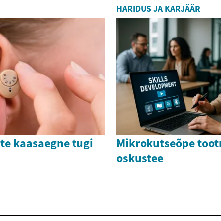
HARIDUS JA KARJÄÄR
te kaasaegne tugi
Mikrokutseõpe toot
oskustee