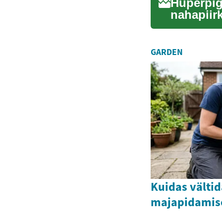
Hüperpig
nahapiir
on üsna l
GARDEN
Kuidas vältid
majapidamis