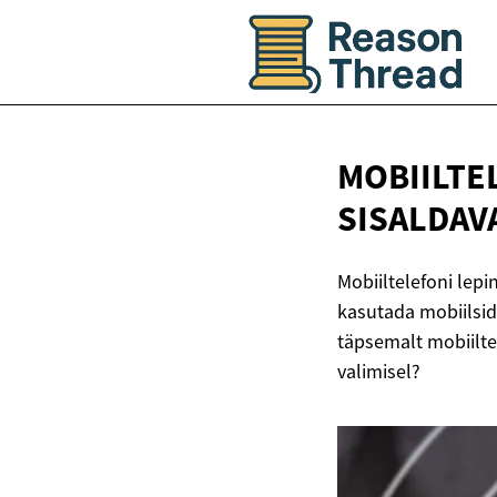
MOBIILTE
SISALDAV
Mobiiltelefoni lep
kasutada mobiilside
täpsemalt mobiilte
valimisel?