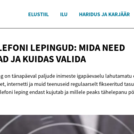
ELUSTIIL
ILU
HARIDUS JA KARJÄÄR
LEFONI LEPINGUD: MIDA NEED
AD JA
KUIDAS VALIDA
ing on tänapäeval paljude inimeste igapäevaelu lahutamatu
t, internetti ja muid teenuseid regulaarselt fikseeritud tas
lefoni leping endast kujutab ja millele peaks tähelepanu 