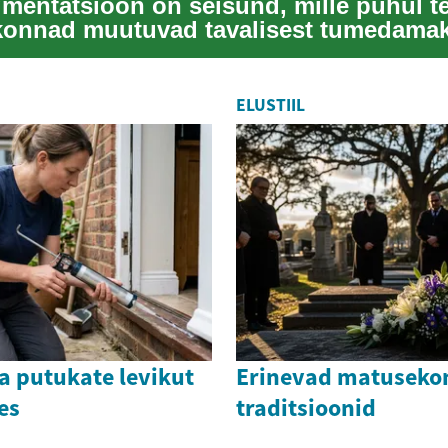
mentatsioon on seisund, mille puhul t
konnad muutuvad tavalisest tumedamak
evinud...
ELUSTIIL
a putukate levikut
Erinevad matuseko
es
traditsioonid