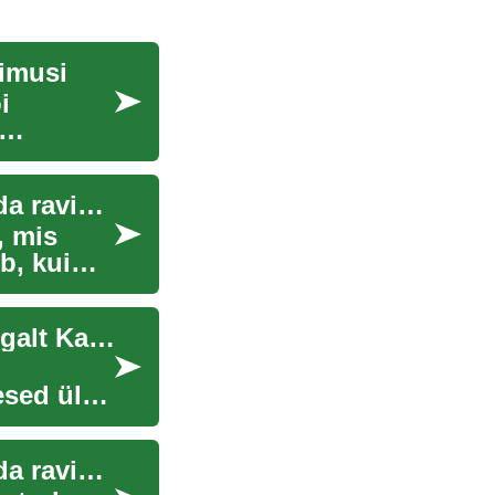
gimusi
i
Hüperpigmentatsioon: Mida see on ja kuidas seda ravida?
, mis
b, kui
Krediitkaardid: Mida Need On ja Kuidas Neid Targalt Kasutada
esed üle
Hüperpigmentatsioon: Mida see on ja kuidas seda ravida?