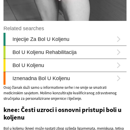
Ovaj članak služi samo u informativne svrhe i ne smije se smatrati
medicinskim savjetom. Molimo konzultirajte kvalificiranog zdravstvenog
stručnjaka za personalizirane smjernice i liječenje.
knee: Česti uzroci i osnovni pristupi boli u
koljenu
Bol u koljenu (knee) može nastati zbog ozljeda ligamenata, meniskusa, tetiva