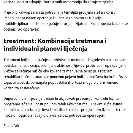
variraju od artroskopije i korektivnih osteotomija do zamjene zgloba.
Prije bilo kakvog zahvata potrebna je temeljita procjena rizika i koristi.
Rehabilitacija nakon operacije ključna je za povratak funkcije;
multidisciplinarni pristup uključuje kirurga, fizijatra i fizioterapeuta kako bi se
optimizirao oporavak.
treatment: Kombinacije tretmana i
individualni planovi liječenja
Treatment koljena uključuje kombiniranje metoda prilagođenih pacijentovim
potrebama: edukacija, promjene aktivnosti, lijekovi protiv boli i upale, ciljane
vježbe za jačanje mišića oko koljena te manualna terapija. Program
rehabilitacije često smanjuje ponovnu pojavu boli i poboljšava funkciju. Osim
toga, ortopedski pomagala poput štaka ili ortoza mogu biti privremeno
korisni za rasterećenje.
Dugoročni plan liječenja trebao bi uključivati prevenciju: kontrolu težine,
programe jačanja i postupnu povratak aktivnostima. U nekim slučajevima
kombinacija injekcija gelova ili kortikosteroida s programom fizikalne terapije
može omogućiti značajno olakšanje bez potrebe za operacijom.
Zaključak