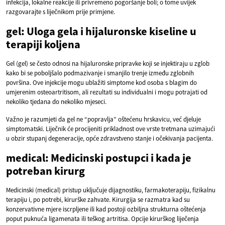
infekcija, lokalne reakcije ili privremeno pogoršanje boli; o tome uvijek
razgovarajte s liječnikom prije primjene.
gel: Uloga gela i hijaluronske kiseline u
terapiji koljena
Gel (gel) se često odnosi na hijaluronske pripravke koji se injektiraju u zglob
kako bi se poboljšalo podmazivanje i smanjilo trenje između zglobnih
površina. Ove injekcije mogu ublažiti simptome kod osoba s blagim do
umjerenim osteoartritisom, ali rezultati su individualni i mogu potrajati od
nekoliko tjedana do nekoliko mjeseci.
Važno je razumjeti da gel ne “popravlja” oštećenu hrskavicu, već djeluje
simptomatski. Liječnik će procijeniti prikladnost ove vrste tretmana uzimajući
u obzir stupanj degeneracije, opće zdravstveno stanje i očekivanja pacijenta.
medical: Medicinski postupci i kada je
potreban kirurg
Medicinski (medical) pristup uključuje dijagnostiku, farmakoterapiju, fizikalnu
terapiju i, po potrebi, kirurške zahvate. Kirurgija se razmatra kad su
konzervativne mjere iscrpljene ili kad postoji ozbiljna strukturna oštećenja
poput puknuća ligamenata ili teškog artritisa. Opcije kirurškog liječenja