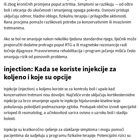
ili zbog kroničnih promjena poput artritisa. Simptomi se razlikuju — od oštre
boli i oticanja do ukočenosti i smanjenog opsega pokreta. Osnovni pristupi
uključuju odmor, hladne obloge, fizikalnu terapiju i prilagodbe aktivnosti.
Rana procjena pomaže razlikovati potrebe za konzervativnim ili invazivnim
tretmanima.
Ako se bol ne smanjuje nakon nekoliko tjedana standardne njege, liječnik može
preporučiti dodatne pretrage poput RTG-a ili magnetske rezonancije radi
točnije dijagnoze. Pravovremena rehabilitacija i program jačanja mišića često
smanjuju rizik od ponovnih problema.
injection: Kada se koriste injekcije za
koljeno i koje su opcije
Injekcije (injection) u koljeno koriste se za kontrolu boli i upale kad
konzervativni tretmani nisu dovoljni. Najčešće vrste uključuju kortikosteroidne
injekcije za brzo smanjenje upale te injekcije hijaluronske kiseline koje
pokušavaju poboljšati podmazivanje zgloba. Postupak obično izvodi specijalist
ortoped ili reumatolog, a učinkovitost varira ovisno o uzroku boli i stadiju
bolesti.
Injekcije su kratkoročno rješenje za olakšanje simptoma i mogu pomoći
pacijentima da sudjeluju u programu fizikalne terapije. Potencijalni rizici su