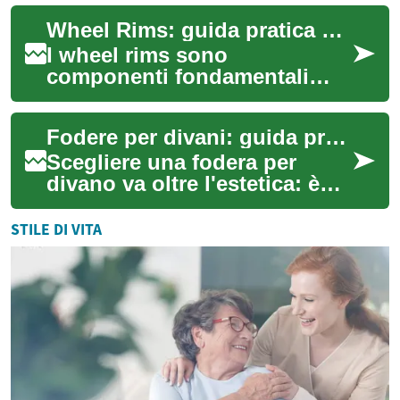
terreno alla movimentazione
Wheel Rims: guida pratica per scelta e manutenzione
d...
I wheel rims sono
componenti fondamentali
della vettura che influenzano
estetica, sicurezza e
Fodere per divani: guida pratica per scelta e manutenzione
prestazioni. In questo ...
Scegliere una fodera per
divano va oltre l'estetica: è
una soluzione pratica per
proteggere i mobili,
STILE DI VITA
aggiornare il d...