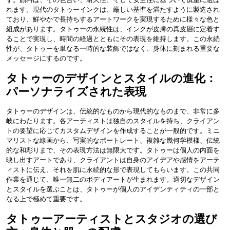
れます。現代のタトゥーインクは、厳しい基準を満たすように製造され
ており、鮮やかで長持ちするアートワークを実現するために様々な色と
組成があります。タトゥーの永続性は、インクが皮膚の真皮層に定着す
ることで実現し、時間の経過とともにその表現を維持します。この永続
性が、タトゥーを単なる一時的な装飾ではなく、身体に刻まれる重要な
メッセージにするのです。
タトゥーのデザインとスタイルの進化：
パーソナライズされた表現
タトゥーのデザインは、伝統的なものから現代的なものまで、非常に多
岐にわたります。各アーティストは独自のスタイルを持ち、クライアン
トの要望に応じてカスタムデザインを作成することが一般的です。ミニ
マリストな線画から、写実的なポートレート、複雑な幾何学模様、伝統
的な和彫りまで、その表現方法は無限大です。タトゥーは個人の内面を
映し出すアートであり、クライアントは自身のアイデアや感情をアーテ
ィストに伝え、それを肌に永続的な形で表現してもらいます。この共同
作業を通じて、唯一無二のボディアートが生まれます。適切なデザイン
とスタイルを選ぶことは、タトゥーが個人のアイデンティティの一部と
なる上で極めて重要です。
タトゥーアーティストとスタジオの選び