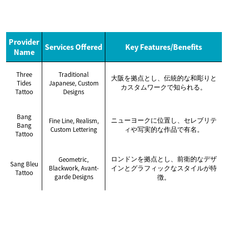
Provider
Services Offered
Key Features/Benefits
Name
Three
Traditional
大阪を拠点とし、伝統的な和彫りと
Tides
Japanese, Custom
カスタムワークで知られる。
Tattoo
Designs
Bang
ニューヨークに位置し、セレブリテ
Fine Line, Realism,
Bang
Custom Lettering
ィや写実的な作品で有名。
Tattoo
ロンドンを拠点とし、前衛的なデザ
Geometric,
Sang Bleu
Blackwork, Avant-
インとグラフィックなスタイルが特
Tattoo
garde Designs
徴。