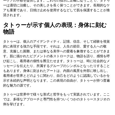
ーケアの手順を提供します。これらの指示に正確に従うことで、タトゥ
ーは適切に治癒し、その美しさを長く保つことができます。長期的なケ
アも重要であり、日焼け止めを使用するなどして肌を保護することが推
奨されます。
タトゥーが示す個人の表現：身体に刻む
物語
タトゥーは、個人のアイデンティティ、記憶、信念、そして経験を視覚
的に表現する強力な手段です。それは、人生の節目、愛する人への敬
意、克服した困難、または単なる美学への愛着を象徴することができま
す。肌に描かれたピグメントの各ストロークは、物語を語り、感情を呼
び起こし、着用者の個性を際立たせます。タトゥーは、時に社会的なメ
ッセージを伝えたり、所属するグループのシンボルとなったりすること
もあります。身体に刻まれたアートは、内面の風景を外部に映し出し、
着用者が世界とどのように関わり、自己をどのように認識しているかを
示す永続的な声明となります。この表現の自由が、タトゥーが持つ普遍
的な魅力の源です。
タトゥーは世界中で様々な形式と哲学をもって実践されています。ここ
では、多様なアプローチと専門性を持ついくつかのタトゥースタジオの
例を挙げます。