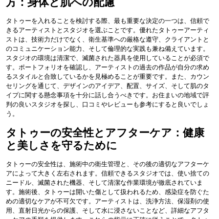
方：身体と肌への配慮
タトゥーを入れることを検討する際、最も重要な決定の一つは、信頼で
きるアーティストとスタジオを選ぶことです。優れたタトゥーアーティ
ストは、技術力だけでなく、衛生基準への厳格な遵守、クライアントと
のコミュニケーション能力、そして倫理的な実践も兼ね備えています。
スタジオの環境は清潔で、滅菌された器具を使用していることが必須で
す。ポートフォリオを確認し、アーティストの過去の作品が自分の求め
るスタイルと合致しているかを見極めることが重要です。また、カウン
セリングを通じて、デザインのアイデア、配置、サイズ、そして肌のタ
イプに関する懸念事項を十分に話し合うべきです。お住まいの地域で評
判の良いスタジオを探し、口コミやレビューも参考にすると良いでしょ
う。
タトゥーの安全性とアフターケア：健康
と美しさを守るために
タトゥーの安全性は、施術中の衛生管理と、その後の適切なアフターケ
アによって大きく左右されます。信頼できるスタジオでは、使い捨ての
ニードル、滅菌された機器、そして清潔な作業環境が徹底されていま
す。施術後、タトゥーは開いた傷として扱われるため、感染症を防ぐた
めの適切なケアが不可欠です。アーティストは、洗浄方法、保湿剤の使
用、直射日光からの保護、そして水に浸さないことなど、詳細なアフタ