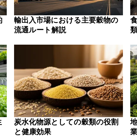
的
輸出入市場における主要穀物の
流通ルート解説
生
炭水化物源としての穀類の役割
と健康効果