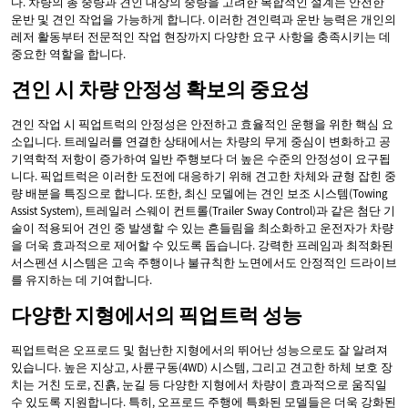
다. 차량의 총 중량과 견인 대상의 중량을 고려한 복합적인 설계는 안전한
운반 및 견인 작업을 가능하게 합니다. 이러한 견인력과 운반 능력은 개인의
레저 활동부터 전문적인 작업 현장까지 다양한 요구 사항을 충족시키는 데
중요한 역할을 합니다.
견인 시 차량 안정성 확보의 중요성
견인 작업 시 픽업트럭의 안정성은 안전하고 효율적인 운행을 위한 핵심 요
소입니다. 트레일러를 연결한 상태에서는 차량의 무게 중심이 변화하고 공
기역학적 저항이 증가하여 일반 주행보다 더 높은 수준의 안정성이 요구됩
니다. 픽업트럭은 이러한 도전에 대응하기 위해 견고한 차체와 균형 잡힌 중
량 배분을 특징으로 합니다. 또한, 최신 모델에는 견인 보조 시스템(Towing
Assist System), 트레일러 스웨이 컨트롤(Trailer Sway Control)과 같은 첨단 기
술이 적용되어 견인 중 발생할 수 있는 흔들림을 최소화하고 운전자가 차량
을 더욱 효과적으로 제어할 수 있도록 돕습니다. 강력한 프레임과 최적화된
서스펜션 시스템은 고속 주행이나 불규칙한 노면에서도 안정적인 드라이브
를 유지하는 데 기여합니다.
다양한 지형에서의 픽업트럭 성능
픽업트럭은 오프로드 및 험난한 지형에서의 뛰어난 성능으로도 잘 알려져
있습니다. 높은 지상고, 사륜구동(4WD) 시스템, 그리고 견고한 하체 보호 장
치는 거친 도로, 진흙, 눈길 등 다양한 지형에서 차량이 효과적으로 움직일
수 있도록 지원합니다. 특히, 오프로드 주행에 특화된 모델들은 더욱 강화된