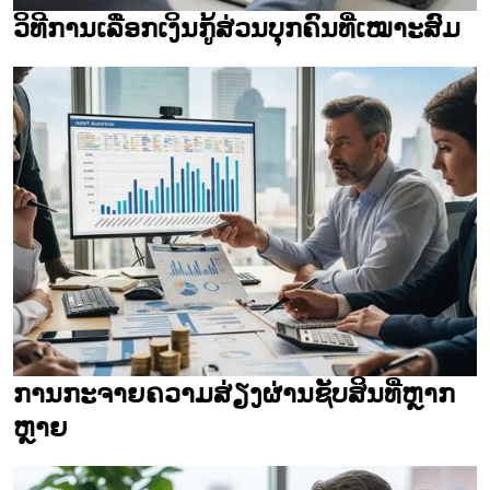
ວິທີການເລືອກເງິນກູ້ສ່ວນບຸກຄົນທີ່ເໝາະສົມ
ການກະຈາຍຄວາມສ່ຽງຜ່ານຊັບສິນທີ່ຫຼາກ
ຫຼາຍ