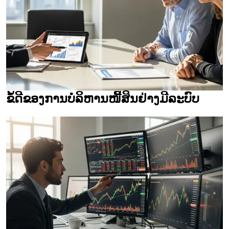
ຂໍ້ດີຂອງການບໍລິຫານໜີ້ສິນຢ່າງມີລະບົບ