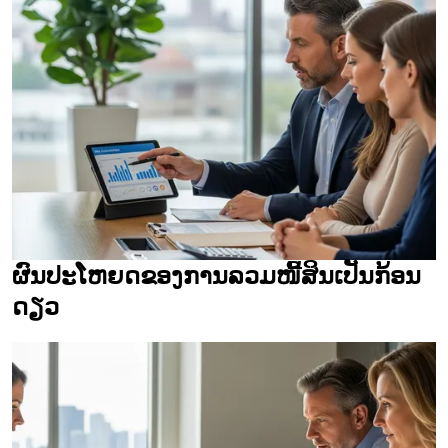
ຜົນປະໂຫຍດຂອງການລວມໜີ້ສິນເປັນກ້ອນ
ດຽວ