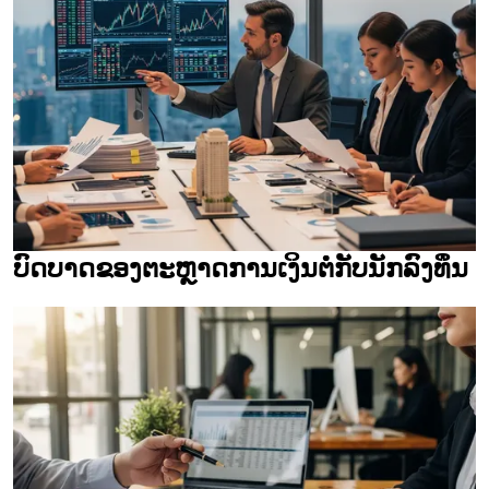
ບົດບາດຂອງຕະຫຼາດການເງິນຕໍ່ກັບນັກລົງທຶນ