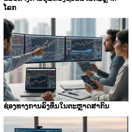
ໂລກ
ຊ່ອງທາງການລົງທຶນໃນຕະຫຼາດສາກົນ