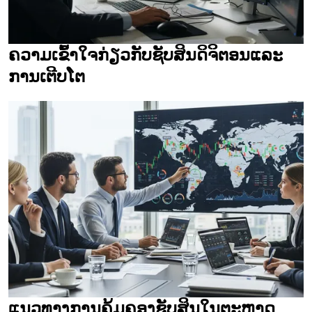
ຄວາມເຂົ້າໃຈກ່ຽວກັບຊັບສິນດິຈິຕອນແລະ
ການເຕີບໂຕ
ແນວທາງການຄຸ້ມຄອງຊັບສິນໃນຕະຫຼາດ