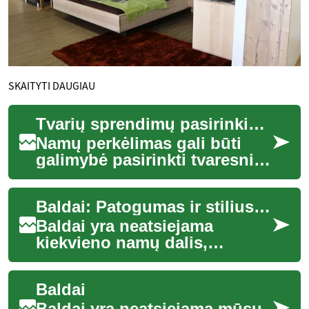
SKAITYTI DAUGIAU
Tvarių sprendimų pasirinkimas namų perkėlimo procese
Namų perkėlimas gali būti
galimybė pasirinkti tvaresnius
sprendimus, kurie sumažina
atliekų kiekį, energijos
Baldai: Patogumas ir stilius jūsų namuose
naudojim...
Baldai yra neatsiejama
kiekvieno namų dalis,
suteikianti ne tik
funkcionalumą, bet ir
Baldai
asmeninį stilių bei jaukumą.
Nu...
Baldai yra neatsiejama mūsų