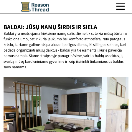
BALDAI: JŪSŲ NAMŲ ŠIRDIS
IR SIELA
Baldai yra neatsiejama kiekvieno namų dalis. Jie ne tik suteikia mūsų būstams
funkcionalumo, bet ir kuria jaukumo bei komforto atmosferą. Nuo patogaus
krėslo, kuriame galime atsipalaiduoti po ilgos dienos, iki stilingos spintos, kuri
padeda organizuoti mūsų daiktus - baldai yra tie elementai, kurie paverčia
namus namais. Šiame straipsnyje panagrinėsime įvairius baldų aspektus, jų
svarbą mūsų kasdieniniame gyvenime ir kaip išsirinkti tinkamiausius baldus
savo namams.