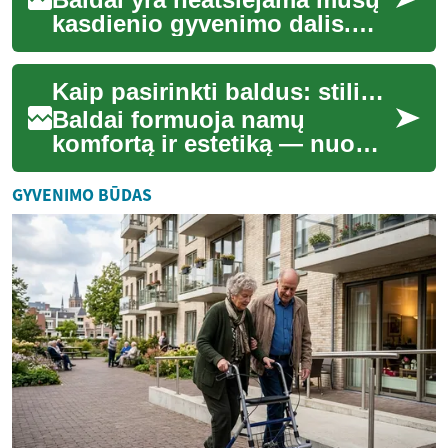
kasdienio gyvenimo dalis.
Nuo patogaus krėslo, kuriame
galime atsipalaiduoti po ilgos
Kaip pasirinkti baldus: stilius, kokybė, ergonomika
die...
Baldai formuoja namų
komfortą ir estetiką — nuo
erdvės išnaudojimo iki
medžiagų pasirinkimo.
GYVENIMO BŪDAS
Sužinokite, kaip išsirin...