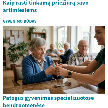
Kaip rasti tinkamą priežiūrą savo
artimiesiems
GYVENIMO BŪDAS
Patogus gyvenimas specializuotose
bendruomenėse