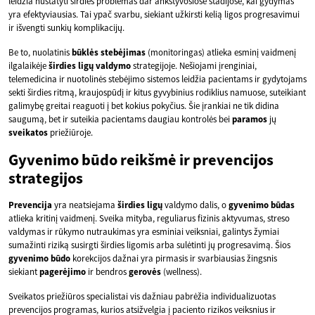
leidžia nustatyti širdies problemas dar ankstyvosiose stadijose, kai gydymas
yra efektyviausias. Tai ypač svarbu, siekiant užkirsti kelią ligos progresavimui
ir išvengti sunkių komplikacijų.
Be to, nuolatinis
būklės stebėjimas
(monitoringas) atlieka esminį vaidmenį
ilgalaikėje
širdies ligų valdymo
strategijoje. Nešiojami įrenginiai,
telemedicina ir nuotolinės stebėjimo sistemos leidžia pacientams ir gydytojams
sekti širdies ritmą, kraujospūdį ir kitus gyvybinius rodiklius namuose, suteikiant
galimybę greitai reaguoti į bet kokius pokyčius. Šie įrankiai ne tik didina
saugumą, bet ir suteikia pacientams daugiau kontrolės bei
paramos
jų
sveikatos
priežiūroje.
Gyvenimo būdo reikšmė ir prevencijos
strategijos
Prevencija
yra neatsiejama
širdies ligų
valdymo dalis, o
gyvenimo būdas
atlieka kritinį vaidmenį. Sveika mityba, reguliarus fizinis aktyvumas, streso
valdymas ir rūkymo nutraukimas yra esminiai veiksniai, galintys žymiai
sumažinti riziką susirgti širdies ligomis arba sulėtinti jų progresavimą. Šios
gyvenimo būdo
korekcijos dažnai yra pirmasis ir svarbiausias žingsnis
siekiant
pagerėjimo
ir bendros
gerovės
(wellness).
Sveikatos priežiūros specialistai vis dažniau pabrėžia individualizuotas
prevencijos programas, kurios atsižvelgia į paciento rizikos veiksnius ir