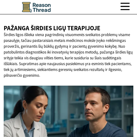
PAŽANGA ŠIRDIES
LIGŲ TERAPIJOJE
Širdies ligos išlieka viena pagrindinių visuomenės sveikatos problemų visame
pasaulyje, tačiau pastaraisiais metais medicinos moksle įvyko reikšmingas
proveržis, gerinantis šių būklių gydymą ir pacientų gyvenimo kokybę. Nuo
patobulintos diagnostikos iki inovatyvių terapijos metodų, pažanga širdies ligų
srityje teikia vis daugiau vilties tiems, kurie susiduria su šiais sudėtingais
iššūkiais. Supratimas apie naujausius pasiekimus yra esminis tiek pacientams,
tiek jų artimiesiems, siekiantiems geresnių sveikatos rezultatų ir ilgesnio,
pilnaverčio gyvenimo.