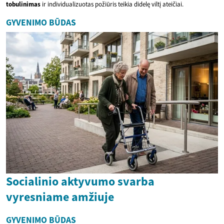
tobulinimas
ir individualizuotas požiūris teikia didelę viltį ateičiai.
GYVENIMO BŪDAS
Socialinio aktyvumo svarba
vyresniame amžiuje
GYVENIMO BŪDAS