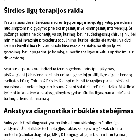
Širdies ligų terapijos raida
Pastaraisiais dešimtmečiais
širdies ligų terapija
nuėjo ilgą kelią, pereidama
nuo simptominio gydymo prie tikslingesnių ir veiksmingesnių intervencijų. Ši
pažanga apima ne tik naujų vaistų kūrimą, bet ir sudėtingesnių chirurginių bei
minimaliai invazinių procedūrų tobulinimą, kurios leidžia efektyviau valdyti
įvairias
kardialines
būkles. Šiuolaikinė medicina siekia ne tik pailginti
gyvenimą, bet ir pagerinti jo kokybę, sumažinant ligos sukeltus apribojimus ir
diskomfortą.
Svarbus aspektas yra individualizuoto gydymo principų taikymas,
atsižvelgiant į kiekvieno paciento unikalų genetinį profilį, ligos eigą ir bendrą
sveikatos būklę. Toks požiūris leidžia optimizuoti
terapijos
planus, siekiant
maksimalaus veiksmingumo ir sumažinant šalutinių reiškinių riziką. Moksliniai
tyrimai toliau atveria naujas galimybes gydant širdies ligas, nuolat plečiant
turimų priemonių arsenalą.
Ankstyva diagnostika ir būklės stebėjimas
Ankstyva ir tiksli
diagnozė
yra kertinis akmuo sėkmingam širdies ligų
valdymui. Šiuolaikinės technologijos, tokios kaip pažangūs vaizdinimo
metodai (echokardiografija, MRT, KT angiografija) ir biomarlerių tyrimai,