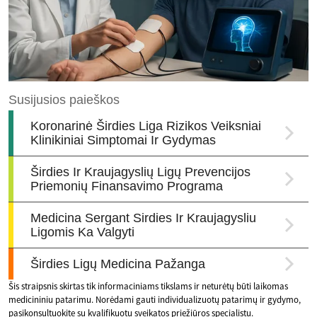
Šis straipsnis skirtas tik informaciniams tikslams ir neturėtų būti laikomas
medicininiu patarimu. Norėdami gauti individualizuotų patarimų ir gydymo,
pasikonsultuokite su kvalifikuotu sveikatos priežiūros specialistu.