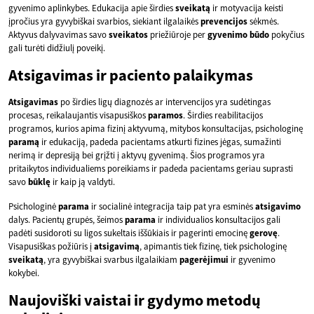
gyvenimo aplinkybes. Edukacija apie širdies
sveikatą
ir motyvacija keisti
įpročius yra gyvybiškai svarbios, siekiant ilgalaikės
prevencijos
sėkmės.
Aktyvus dalyvavimas savo
sveikatos
priežiūroje per
gyvenimo būdo
pokyčius
gali turėti didžiulį poveikį.
Atsigavimas ir paciento palaikymas
Atsigavimas
po širdies ligų diagnozės ar intervencijos yra sudėtingas
procesas, reikalaujantis visapusiškos
paramos
. Širdies reabilitacijos
programos, kurios apima fizinį aktyvumą, mitybos konsultacijas, psichologinę
paramą
ir edukaciją, padeda pacientams atkurti fizines jėgas, sumažinti
nerimą ir depresiją bei grįžti į aktyvų gyvenimą. Šios programos yra
pritaikytos individualiems poreikiams ir padeda pacientams geriau suprasti
savo
būklę
ir kaip ją valdyti.
Psichologinė
parama
ir socialinė integracija taip pat yra esminės
atsigavimo
dalys. Pacientų grupės, šeimos
parama
ir individualios konsultacijos gali
padėti susidoroti su ligos sukeltais iššūkiais ir pagerinti emocinę
gerovę
.
Visapusiškas požiūris į
atsigavimą
, apimantis tiek fizinę, tiek psichologinę
sveikatą
, yra gyvybiškai svarbus ilgalaikiam
pagerėjimui
ir gyvenimo
kokybei.
Naujoviški vaistai ir gydymo metodų