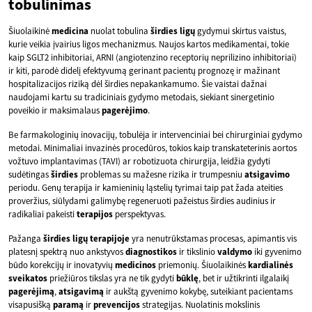
tobulinimas
Šiuolaikinė
medicina
nuolat tobulina
širdies ligų
gydymui skirtus vaistus,
kurie veikia įvairius ligos mechanizmus. Naujos kartos medikamentai, tokie
kaip SGLT2 inhibitoriai, ARNI (angiotenzino receptorių neprilizino inhibitoriai)
ir kiti, parodė didelį efektyvumą gerinant pacientų prognozę ir mažinant
hospitalizacijos riziką dėl širdies nepakankamumo. Šie vaistai dažnai
naudojami kartu su tradiciniais gydymo metodais, siekiant sinergetinio
poveikio ir maksimalaus
pagerėjimo
.
Be farmakologinių inovacijų, tobulėja ir intervenciniai bei chirurginiai gydymo
metodai. Minimaliai invazinės procedūros, tokios kaip transkateterinis aortos
vožtuvo implantavimas (TAVI) ar robotizuota chirurgija, leidžia gydyti
sudėtingas
širdies
problemas su mažesne rizika ir trumpesniu
atsigavimo
periodu. Genų terapija ir kamieninių ląstelių tyrimai taip pat žada ateities
proveržius, siūlydami galimybę regeneruoti pažeistus širdies audinius ir
radikaliai pakeisti
terapijos
perspektyvas.
Pažanga
širdies ligų
terapijoje
yra nenutrūkstamas procesas, apimantis vis
platesnį spektrą nuo ankstyvos
diagnostikos
ir tikslinio
valdymo
iki gyvenimo
būdo korekcijų ir inovatyvių
medicinos
priemonių. Šiuolaikinės
kardialinės
sveikatos
priežiūros tikslas yra ne tik gydyti
būklę
, bet ir užtikrinti ilgalaikį
pagerėjimą
,
atsigavimą
ir aukštą gyvenimo kokybę, suteikiant pacientams
visapusišką
paramą
ir
prevencijos
strategijas. Nuolatinis mokslinis