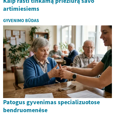
Kaip rasti tinkamą priežiūrą savo
artimiesiems
GYVENIMO BŪDAS
Patogus gyvenimas specializuotose
bendruomenėse