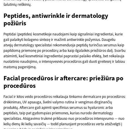
šalutinių reiškinių.
Peptides, antiwrinkle ir dermatology
požiūris
Peptidai (peptides) kosmetikoje naudojami kaip signaliniai ingredientai, kurie
gali palaikyti kolageno sintezę ir mažinti antiwrinkle požymius. Daugeliu
atvejų dermatology specialistai rekomenduoja peptidų turinčius serumus kaip
papildomą priemonę po procedūrų arba kaip ilgalaikės priežiūros dalį. Svarbu
atsiminti, kad kosmetiniai ingredientai paprastai palaiko efektą, bet reikalauja
nuolatinio naudojimo, o intensyvesnės procedūros gali duoti greitesnį ir labiau
matomą pagerėjimą.
Facial procedūros ir aftercare: priežiūra po
procedūros
Facial ir kitos veido procedūros reikalauja tinkamo dermalcare po procedūros:
drėkinimas, UV apsauga, švelni valymo rutina ir vengimas dirginančių
produktų. Aftercare gali apimti specifinius serumus su hyaluronic arba
peptidais, taip pat gydomąsias priemones, kurias nurodo dermatology
specialistas. Atsigavimo trukmė priklauso nuo procedūros intensyvumo — nuo
kelių dienų iki kelių savaičių — todėl planuojant procedūras verta atsižvelgti į