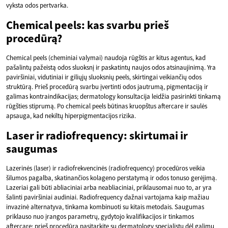
vyksta odos pertvarka.
Chemical peels: kas svarbu prieš
procedūrą?
Chemical peels (cheminiai valymai) naudoja rūgštis ar kitus agentus, kad
pašalintų pažeistą odos sluoksnį ir paskatintų naujos odos atsinaujinimą. Yra
paviršiniai, vidutiniai ir giliųjų sluoksnių peels, skirtingai veikiančių odos
struktūrą. Prieš procedūrą svarbu įvertinti odos jautrumą, pigmentaciją ir
galimas kontraindikacijas; dermatology konsultacija leidžia pasirinkti tinkamą
rūgšties stiprumą. Po chemical peels būtinas kruopštus aftercare ir saulės
apsauga, kad nekiltų hiperpigmentacijos rizika.
Laser ir radiofrequency: skirtumai ir
saugumas
Lazerinės (laser) ir radiofrekvencinės (radiofrequency) procedūros veikia
šilumos pagalba, skatinančios kolageno perstatymą ir odos tonuso gerėjimą.
Lazeriai gali būti abliaciniai arba neabliaciniai, priklausomai nuo to, ar yra
šalinti paviršiniai audiniai. Radiofrequency dažnai vartojama kaip mažiau
invazinė alternatyva, tinkama kombinuoti su kitais metodais. Saugumas
priklauso nuo įrangos parametrų, gydytojo kvalifikacijos ir tinkamos
aftercare; prieš procedūrą pasitarkite su dermatology specialistu dėl galimų