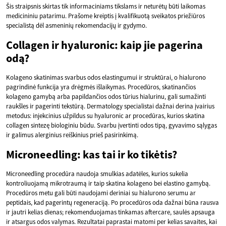
Šis straipsnis skirtas tik informaciniams tikslams ir neturėtų būti laikomas
medicininiu patarimu. Prašome kreiptis į kvalifikuotą sveikatos priežiūros
specialistą dėl asmeninių rekomendacijų ir gydymo.
Collagen ir hyaluronic: kaip jie pagerina
odą?
Kolageno skatinimas svarbus odos elastingumui ir struktūrai, o hialurono
pagrindinė funkcija yra drėgmės išlaikymas. Procedūros, skatinančios
kolageno gamybą arba papildančios odos tūrius hialurinu, gali sumažinti
raukšles ir pagerinti tekstūrą. Dermatology specialistai dažnai derina įvairius
metodus: injekcinius užpildus su hyaluronic ar procedūras, kurios skatina
collagen sintezę biologiniu būdu. Svarbu įvertinti odos tipą, gyvavimo sąlygas
ir galimus alerginius reiškinius prieš pasirinkimą.
Microneedling: kas tai ir ko tikėtis?
Microneedling procedūra naudoja smulkias adatėles, kurios sukelia
kontroliuojamą mikrotraumą ir taip skatina kolageno bei elastino gamybą.
Procedūros metu gali būti naudojami deriniai su hialurono serumu ar
peptidais, kad pagerintų regeneraciją. Po procedūros oda dažnai būna rausva
ir jautri kelias dienas; rekomenduojamas tinkamas aftercare, saulės apsauga
ir atsargus odos valymas. Rezultatai paprastai matomi per kelias savaites, kai