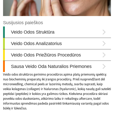
Veido odos struktūros gerinimo procedūros apima platų priemonių spektrą:
nuo biocheminių preparatų iki įrangos procedūrų. Prieš nusprendžiant dėl
microneedling, chemical peels ar lazerinių metodų, svarbu suprasti, kaip
veikia kolagenas (collagen) ir hialuronas (hyaluronic), kokią naudą gali suteikti
peptidai (peptides) ir kokios yra galimos rizikos. Kiekviena procedūra skiriasi
poveikiu odos sluoksniams, atkūrimo laiku ir reikalingu aftercare, todėl
informuotas sprendimas padeda pasirinkti tinkamiausią variantą pagal odos
būklę ir lūkesčius.