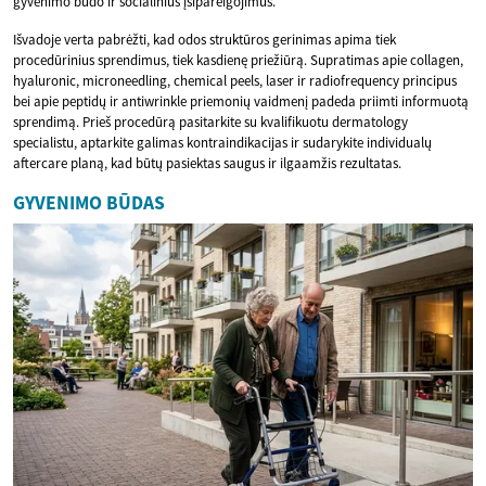
gyvenimo būdo ir socialinius įsipareigojimus.
Išvadoje verta pabrėžti, kad odos struktūros gerinimas apima tiek
procedūrinius sprendimus, tiek kasdienę priežiūrą. Supratimas apie collagen,
hyaluronic, microneedling, chemical peels, laser ir radiofrequency principus
bei apie peptidų ir antiwrinkle priemonių vaidmenį padeda priimti informuotą
sprendimą. Prieš procedūrą pasitarkite su kvalifikuotu dermatology
specialistu, aptarkite galimas kontraindikacijas ir sudarykite individualų
aftercare planą, kad būtų pasiektas saugus ir ilgaamžis rezultatas.
GYVENIMO BŪDAS