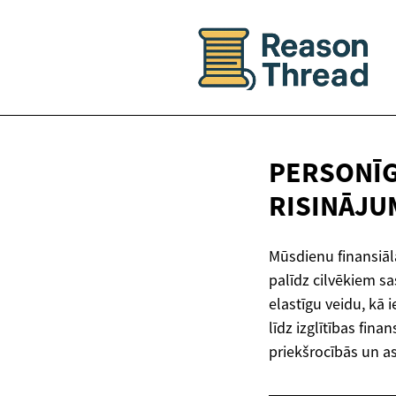
PERSONĪG
RISINĀJU
Mūsdienu finansiāl
palīdz cilvēkiem sa
elastīgu veidu, kā
līdz izglītības fin
priekšrocībās un 