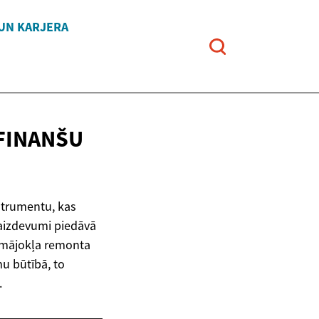
 UN KARJERA
FINANŠU
strumentu, kas
 aizdevumi piedāvā
o mājokļa remonta
mu būtībā, to
.