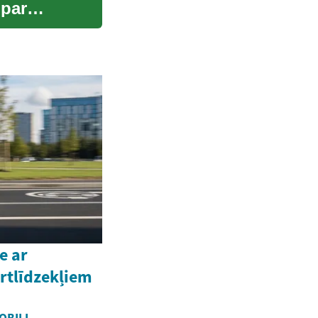
 par
e ar
rtlīdzekļiem