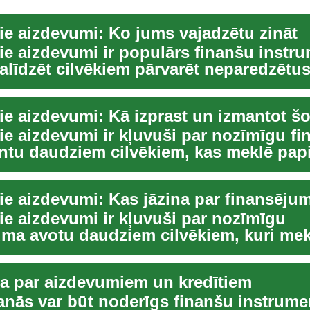
ie aizdevumi: Ko jums vajadzētu zināt
ie aizdevumi ir populārs finanšu instru
alīdzēt cilvēkiem pārvarēt neparedzētu
 vai ...
ie aizdevumi ir kļuvuši par nozīmīgu fi
ntu daudziem cilvēkiem, kas meklē pap
 dažā...
ie aizdevumi ir kļuvuši par nozīmīgu
uma avotu daudziem cilvēkiem, kuri mek
īdzekļus dažād...
na par aizdevumiem un kredītiem
nās var būt noderīgs finanšu instrumen