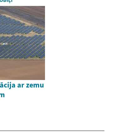
OBIĻI
tācija ar zemu
em