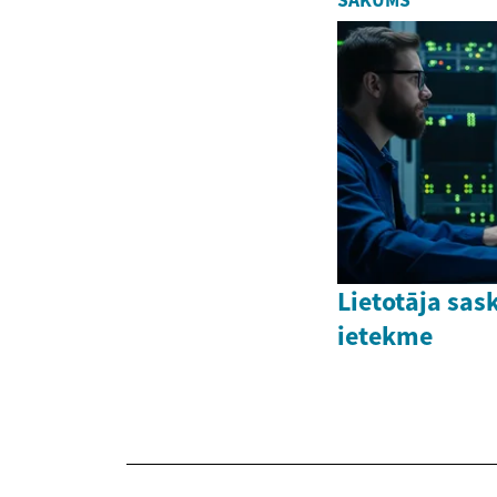
SĀKUMS
Lietotāja sas
ietekme