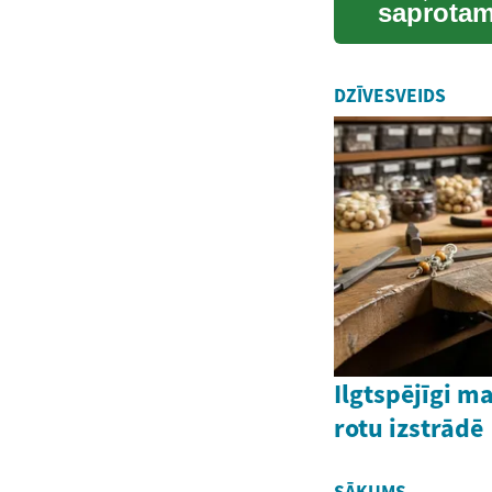
saprotam
pamatiem.
DZĪVESVEIDS
Ilgtspējīgi m
rotu izstrādē