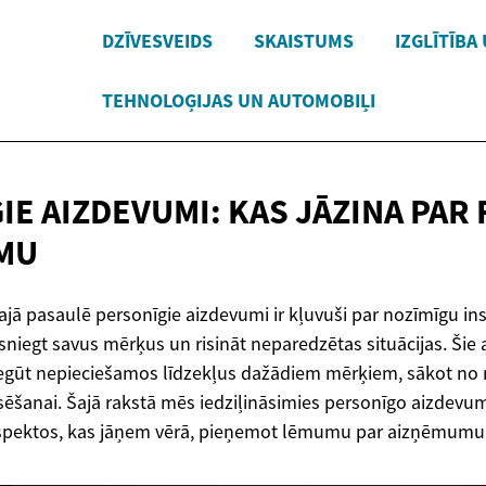
DZĪVESVEIDS
SKAISTUMS
IZGLĪTĪBA
TEHNOLOĢIJAS UN AUTOMOBIĻI
IE AIZDEVUMI: KAS JĀZINA PAR
MU
ajā pasaulē personīgie aizdevumi ir kļuvuši par nozīmīgu in
sniegt savus mērķus un risināt neparedzētas situācijas. Šie
 iegūt nepieciešamos līdzekļus dažādiem mērķiem, sākot n
ansēšanai. Šajā rakstā mēs iedziļināsimies personīgo aizdevu
aspektos, kas jāņem vērā, pieņemot lēmumu par aizņēmumu