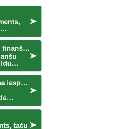
ments,
s
Personīgie aizdevumi: Kā izprast un izmantot šo finanšu instrumentu
nanšu
ildu
Personīgie aizdevumi: Kas jāzina par finansējuma iespējām
lē
ts, taču