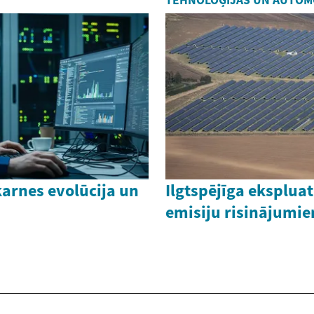
TEHNOLOĢIJAS UN AUTOM
karnes evolūcija un
Ilgtspējīga eksplua
emisiju risinājumi