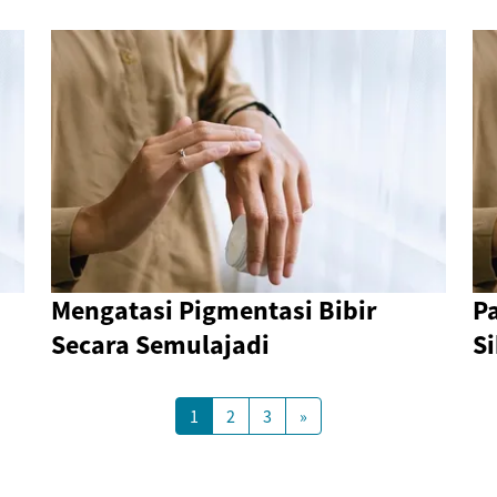
Mengatasi Pigmentasi Bibir
P
Secara Semulajadi
S
1
2
3
»