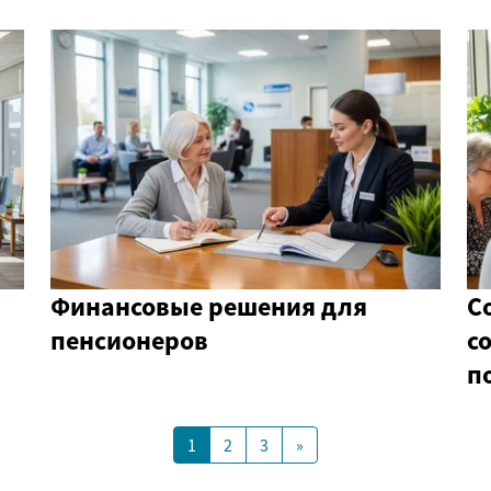
Финансовые решения для
С
пенсионеров
с
п
1
2
3
»