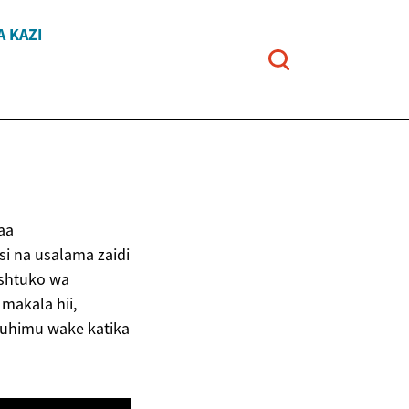
A KAZI
faa
i na usalama zaidi
mshtuko wa
makala hii,
muhimu wake katika