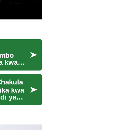
ombo
wa kwa
Chakula
ika kwa
di ya