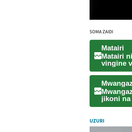
SOMA ZAIDI
Matairi
Matairi 
vingine 
mpira ma
Mwangaza
Mwangaza
jikoni n
njia ya k
UZURI