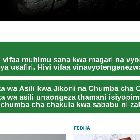
ni vifaa muhimu sana kwa magari na vy
vya usafiri. Hivi vifaa vinavyotengenez
alum ...
 wa Asili kwa Jikoni na Chumba cha 
 wa asili unaongeza thamani isiyopim
a chumba cha chakula kwa sababu ni zai
uona...
FEDHA