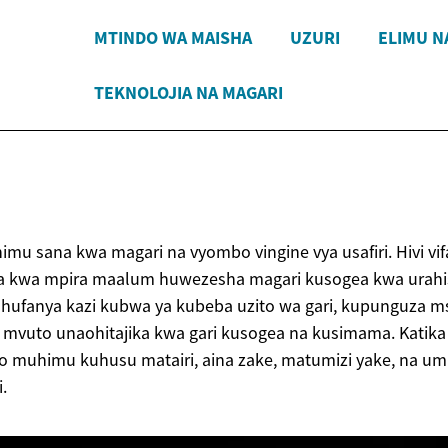
MTINDO WA MAISHA
UZURI
ELIMU N
TEKNOLOJIA NA MAGARI
himu sana kwa magari na vyombo vingine vya usafiri. Hivi vi
 kwa mpira maalum huwezesha magari kusogea kwa urahis
i hufanya kazi kubwa ya kubeba uzito wa gari, kupunguza 
 mvuto unaohitajika kwa gari kusogea na kusimama. Katika 
 muhimu kuhusu matairi, aina zake, matumizi yake, na u
.