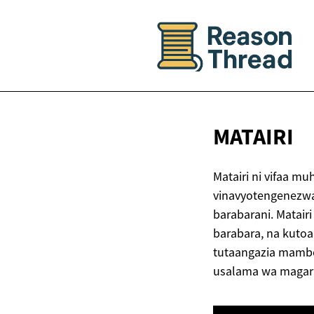
MATAIRI
Matairi ni vifaa mu
vinavyotengenezwa
barabarani. Matair
barabara, na kutoa
tutaangazia mambo
usalama wa magari