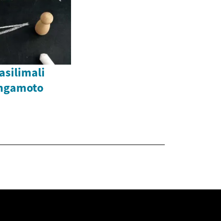
asilimali
angamoto