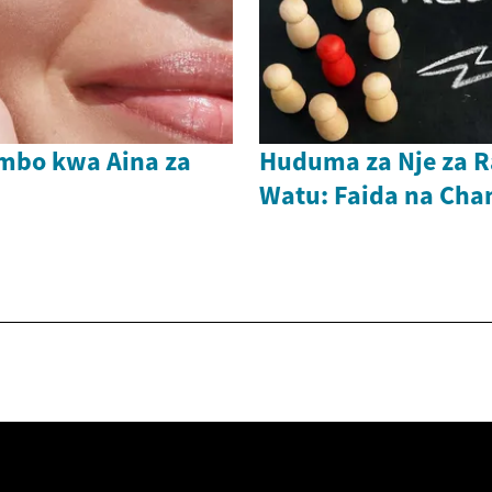
embo kwa Aina za
Huduma za Nje za R
Watu: Faida na Ch