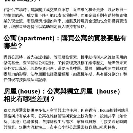
在評估市場時，建議關注成交量與庫存、近年來的租金走勢、以及政府土
地拍賣結果。成交量下降可能代表市場觀望，而租金回升則有助於投資物
業的現金流。宏觀經濟指標如利率、通脹及跨境資金流動也會影響買賣活
動，理解這些趨勢可以協助制定買入或持有策略。
公寓 (apartment)：購買公寓的實務要點有
哪些？
購買公寓時，首先確認樓齡、管理服務質素、樓宇結構與未來維修需用的
儲備基金。查閱管理公司記錄、了解管理費及樓宇維修歷史，能降低未來
意外支出風險。若為投資用途，還要考量樓層、景觀、間隔與朝向對租賃
吸引力的影響。法律層面包括產權種類（如產權年期、共有部分劃分）和
任何現存按揭或法庭記錄。
房屋 (house)：公寓與獨立房屋（house）
相比有哪些差別？
獨立房屋通常提供更多私人空間與土地使用，但在香港，house相對稀缺且
價格與持有成本高。公寓在維修管理與安全上較為集中，設施共享（如會
所、泳池）也是優勢。選擇應視生活需求、家庭成員數、可接受通勤時間
與預算。短期內流動性上，市中心小型公寓通常較容易出租與轉售。