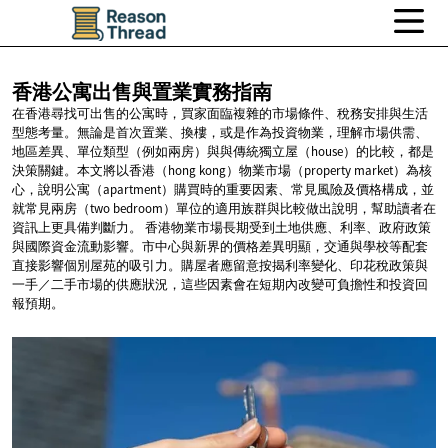
香港公寓出售與置業實務指南
在香港尋找可出售的公寓時，買家面臨複雜的市場條件、稅務安排與生活
型態考量。無論是首次置業、換樓，或是作為投資物業，理解市場供需、
地區差異、單位類型（例如兩房）與與傳統獨立屋（house）的比較，都是
決策關鍵。本文將以香港（hong kong）物業市場（property market）為核
心，說明公寓（apartment）購買時的重要因素、常見風險及價格構成，並
就常見兩房（two bedroom）單位的適用族群與比較做出說明，幫助讀者在
資訊上更具備判斷力。 香港物業市場長期受到土地供應、利率、政府政策
與國際資金流動影響。市中心與新界的價格差異明顯，交通與學校等配套
直接影響個別屋苑的吸引力。購屋者應留意按揭利率變化、印花稅政策與
一手／二手市場的供應狀況，這些因素會在短期內改變可負擔性和投資回
報預期。