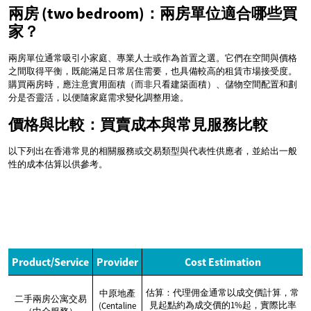
兩房 (two bedroom)：兩房單位適合哪些買
家？
兩房單位通常吸引小家庭、專業人士或作為首置之選。它們在空間與價格
之間取得平衡，既能滿足日常居住需要，也具備較高的租賃市場接受度。
購買兩房時，應注意實用面積（而非只看建築面積）、儲物空間配置和劃
分是否靈活，以便隨家庭需求變化調整用途。
價格與比較：買賣成本與常見服務比較
以下列出在香港常見的相關服務或交易類型與代表性供應者，並給出一般
性的成本估算以供參考。
Product/Service
Provider
Cost Estimation
估算：代理佣金通常以成交價計算，常
中原地產
二手兩房公寓交易
見起點約為成交價的1%起，實際比率
(Centaline