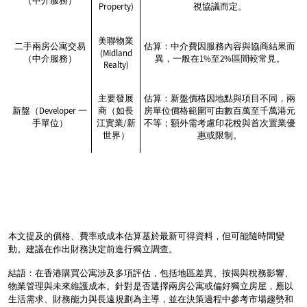
（中介服務）
Property)
視協議而定。
美聯物業
二手兩房公寓交易
估算：中介費因服務內容與協商結果而
(Midland
（中介服務）
異，一般在1%至2%區間較常見。
Realty)
主要發展
估算：新盤價格因地點與項目不同，兩
新盤（Developer 一
商（如長
房單位價格範圍可由數百萬至千萬港元
手單位）
江實業/新
不等；額外需考慮印花稅與首次置業優
世界）
惠或限制。
本文提及的價格、費率或成本估算基於最新可得資料，但可能隨時間變
動。建議在作出財務決定前進行獨立調查。
結語：在香港購買公寓涉及多項評估，包括地區差異、按揭與稅務影響、
物業管理與未來維護成本。針對是否選擇兩房公寓或偏好獨立房屋，應以
生活需求、財務能力與長遠規劃為主導，並在決策過程中參考市場趨勢和