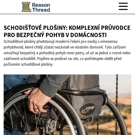
SCHODIŠŤOVÉ PLOŠINY: KOMPLEXNÍ PRŮVODCE
PRO BEZPEČNÝ POHYB
V DOMÁCNOSTI
Schodišťové plošiny představují moderní řešení pro osoby s omezenou
pohyblivostí, které chtějí zůstat nezávislé ve vlastním domově. Tyto zařízení
umožňují bezpečný a pohodlný pohyb mezi patry, ať už se jedná o rovné nebo
zakřivené schodiště. Pojďme se podívat na vše, co potřebujete vědět před
pořízením schodišťové plošiny.