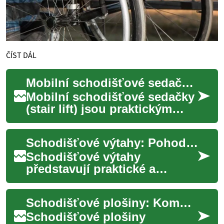
ČÍST DÁL
Mobilní schodišťové sedačky pro bezpečný a pohodlný domov
Mobilní schodišťové sedačky
(stair lift) jsou praktickým
řešením pro lidi, kteří chtějí
zůstat nezávislí ve vlastním ...
Schodišťové výtahy: Pohodlné řešení pro snadný pohyb v domácnosti
Schodišťové výtahy
představují praktické a
efektivní řešení pro osoby s
omezenou pohyblivostí, které
Schodišťové plošiny: Kompletní průvodce pro zvýšení mobility v domácnosti
chtějí zachovat ...
Schodišťové plošiny