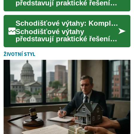
představují praktické řešení
pro osoby s omezenou
pohyblivostí, které potřebují
Schodišťové výtahy: Komplexní průvodce pro pohodlný pohyb v domácnosti
překonávat schody...
Schodišťové výtahy
představují praktické řešení
pro osoby s omezenou
pohyblivostí, které chtějí
ŽIVOTNÍ STYL
zůstat nezávislé ve v...