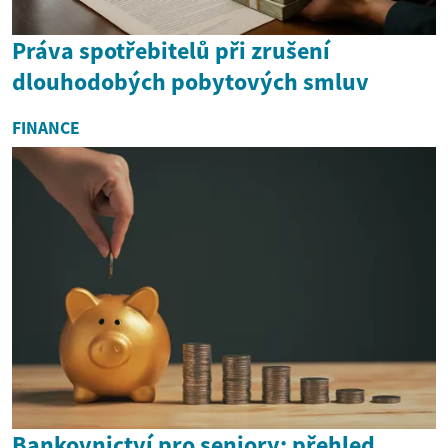
Práva spotřebitelů při zrušení
dlouhodobých pobytových smluv
FINANCE
Bankovnictví pro seniory: přehled