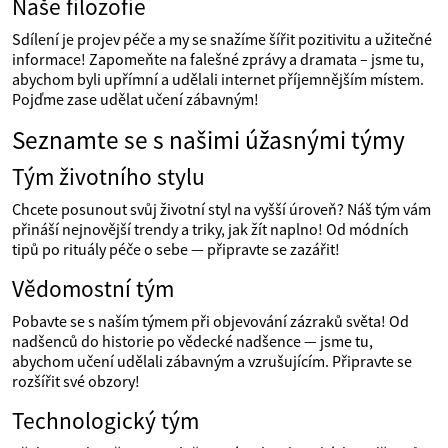
Naše filozofie
Sdílení je projev péče a my se snažíme šířit pozitivitu a užitečné
informace! Zapomeňte na falešné zprávy a dramata – jsme tu,
abychom byli upřímní a udělali internet příjemnějším místem.
Pojďme zase udělat učení zábavným!
Seznamte se s našimi úžasnými týmy
Tým životního stylu
Chcete posunout svůj životní styl na vyšší úroveň? Náš tým vám
přináší nejnovější trendy a triky, jak žít naplno! Od módních
tipů po rituály péče o sebe — připravte se zazářit!
Vědomostní tým
Pobavte se s naším týmem při objevování zázraků světa! Od
nadšenců do historie po vědecké nadšence — jsme tu,
abychom učení udělali zábavným a vzrušujícím. Připravte se
rozšířit své obzory!
Technologický tým