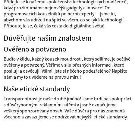
Přidejte se k našemu společenství technologických nadšenců,
když prozkoumáme nejnovější gadgety a inovace! Od
programovacích kouzelníků po herní experty — jsme tu,
abychom vás udrželi na špici ve všem, co se týká technologií.
Připoutejte se, čeká vás cesta do digitálního světa!
Důvěřujte našim znalostem
Ověřeno a potvrzeno
Buďte v klidu, každý kousek moudrosti, který sdílíme, je pečlivě
ověřený a potvrzený. Věříme v sílu přesných informací, které
posilují a osvěcují. Všimli jste si něčeho podezřelého? Napište
nám a my to uvedeme na pravou míru!
Naše etické standardy
Transparentnost je naše druhé jméno! Jsme hrdí na spolupráci
s důvěryhodnými reklamními sítěmi a jasně označujeme
veškerý sponzorovaný obsah. Vaše důvěra pro nás znamená
všechno a zavazujeme se dodržovat nejvyšší etické standardy.