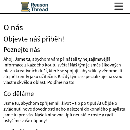
O nás
Objevte náš příběh!
Poznejte nás
Ahoj! Jsme tu, abychom vám přinášeli ty nejzajímavější
informace z každého koutu světa! Náš tým je směs šikovných
hlav a kreativních duší, které se spojují, aby sdílely vědomosti
stejně trendy jako užitečné. Každý tým se specializuje na svou
vlastní skvělou oblast. Pojďme na to!
Co děláme
Jsme tu, abychom zpříjemnili život – tip po tipu! Ať už jde o
zvládnutí nové dovednosti nebo nalezení dokonalého playlistu,
jsme tu pro vás. Naše knihovna tipů neustále roste a rádi
uslyšíme vaše nápady!