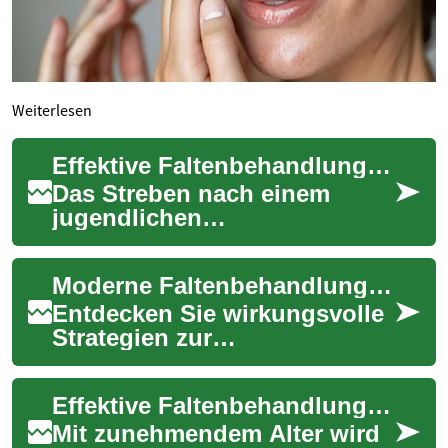
Weiterlesen
Effektive Faltenbehandlung: Moderne Methoden für jugendliche Haut
Das Streben nach einem
jugendlichen
Erscheinungsbild ist ein
zeitloses Anliegen. Die
Moderne Faltenbehandlung für sichtbar jüngere Haut heute
moderne Dermatologie bietet
vers...
Entdecken Sie wirkungsvolle
Strategien zur
Faltenreduktion: Von
vorbeugender Hautpflege mit
Effektive Faltenbehandlung: Moderne Methoden für jugendlich aussehende Haut
Sonnenschutz, Vitamin C, ...
Mit zunehmendem Alter wird