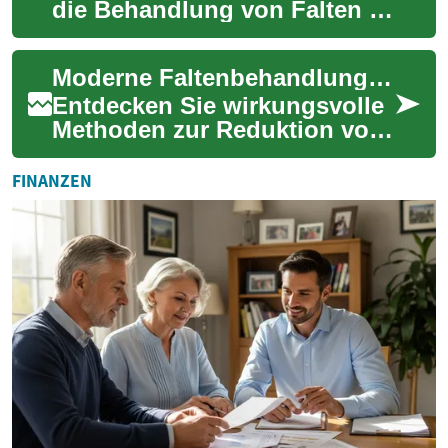
die Behandlung von Falten zu
einem wichtigen Thema in
der Hautpflege. Die
Moderne Faltenbehandlung für straffere, jüngere Haut
Kombination aus ...
Entdecken Sie wirkungsvolle
Methoden zur Reduktion von
Falten und für einen
frischeren Teint: Von
FINANZEN
konsequenter Hautpf...