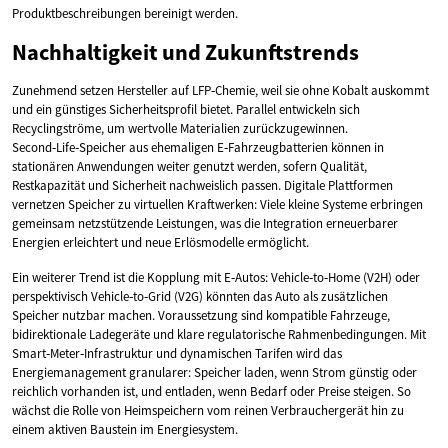
Produktbeschreibungen bereinigt werden.
Nachhaltigkeit und Zukunftstrends
Zunehmend setzen Hersteller auf LFP‑Chemie, weil sie ohne Kobalt auskommt
und ein günstiges Sicherheitsprofil bietet. Parallel entwickeln sich
Recyclingströme, um wertvolle Materialien zurückzugewinnen.
Second‑Life‑Speicher aus ehemaligen E‑Fahrzeugbatterien können in
stationären Anwendungen weiter genutzt werden, sofern Qualität,
Restkapazität und Sicherheit nachweislich passen. Digitale Plattformen
vernetzen Speicher zu virtuellen Kraftwerken: Viele kleine Systeme erbringen
gemeinsam netzstützende Leistungen, was die Integration erneuerbarer
Energien erleichtert und neue Erlösmodelle ermöglicht.
Ein weiterer Trend ist die Kopplung mit E‑Autos: Vehicle‑to‑Home (V2H) oder
perspektivisch Vehicle‑to‑Grid (V2G) könnten das Auto als zusätzlichen
Speicher nutzbar machen. Voraussetzung sind kompatible Fahrzeuge,
bidirektionale Ladegeräte und klare regulatorische Rahmenbedingungen. Mit
Smart‑Meter‑Infrastruktur und dynamischen Tarifen wird das
Energiemanagement granularer: Speicher laden, wenn Strom günstig oder
reichlich vorhanden ist, und entladen, wenn Bedarf oder Preise steigen. So
wächst die Rolle von Heimspeichern vom reinen Verbrauchergerät hin zu
einem aktiven Baustein im Energiesystem.