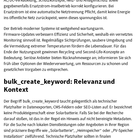
AC/DC‑Verkabelung, Schutzkonzepte, Netz- und Anlagenschutz sowie
gegebenenfalls Ersatzstrom‑Inselbetrieb korrekt konfigurieren. Bei
Ersatzstrom ist eine automatische Netztrennung Pflicht, damit keine Energie
ins öffentliche Netz zurückspeist, wenn dieses spannungslos ist.
Der Betrieb moderner Systeme ist weitgehend wartungsarm.
Firmware‑Updates verbessern Effizienz und Sicherheit, weshalb ein vernetztes
Monitoring sinnvoll ist. Regelmäßige Sichtprüfungen, saubere Umgebung und
die Vermeidung extremer Temperaturen fördern die Lebensdauer. Für das
Ende der Nutzungszeit gewinnen Recycling und Second‑Life‑Konzepte an
Bedeutung. Seriöse Anbieter bieten Rücknahmewege an; informieren Sie sich
früh über Optionen der Wiederverwertung, um Ressourcen zu schonen und
gesetzlichen Vorgaben zu entsprechen.
bulk_create_keyword: Relevanz und
Kontext
Der Begriff bulk_create_keyword taucht gelegentlich als technischer
Platzhalter in Datenexporten, CMS‑Feldern oder SEO‑Listen auf. Er bezeichnet
keine Produkteigenschaft einer Solarbatterie. Falls Sie bei der Recherche
darauf stoßen, ist das in der Regel ein Hinweis auf nicht bereinigte Metadaten.
Für die Suche nach lokalen Dienstleistungen oder Angeboten in Ihrer Region
sind präzisere Begriffe wie „Solarbatterie“, „Heimspeicher“ oder „PV‑Speicher
Installation“ zielführend. Technische Platzhalter sollten in finalen