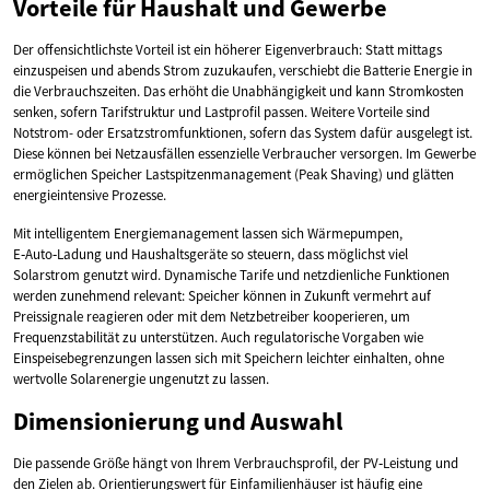
Vorteile für Haushalt und Gewerbe
Der offensichtlichste Vorteil ist ein höherer Eigenverbrauch: Statt mittags
einzuspeisen und abends Strom zuzukaufen, verschiebt die Batterie Energie in
die Verbrauchszeiten. Das erhöht die Unabhängigkeit und kann Stromkosten
senken, sofern Tarifstruktur und Lastprofil passen. Weitere Vorteile sind
Notstrom- oder Ersatzstromfunktionen, sofern das System dafür ausgelegt ist.
Diese können bei Netzausfällen essenzielle Verbraucher versorgen. Im Gewerbe
ermöglichen Speicher Lastspitzenmanagement (Peak Shaving) und glätten
energieintensive Prozesse.
Mit intelligentem Energiemanagement lassen sich Wärmepumpen,
E‑Auto‑Ladung und Haushaltsgeräte so steuern, dass möglichst viel
Solarstrom genutzt wird. Dynamische Tarife und netzdienliche Funktionen
werden zunehmend relevant: Speicher können in Zukunft vermehrt auf
Preissignale reagieren oder mit dem Netzbetreiber kooperieren, um
Frequenzstabilität zu unterstützen. Auch regulatorische Vorgaben wie
Einspeisebegrenzungen lassen sich mit Speichern leichter einhalten, ohne
wertvolle Solarenergie ungenutzt zu lassen.
Dimensionierung und Auswahl
Die passende Größe hängt von Ihrem Verbrauchsprofil, der PV‑Leistung und
den Zielen ab. Orientierungswert für Einfamilienhäuser ist häufig eine