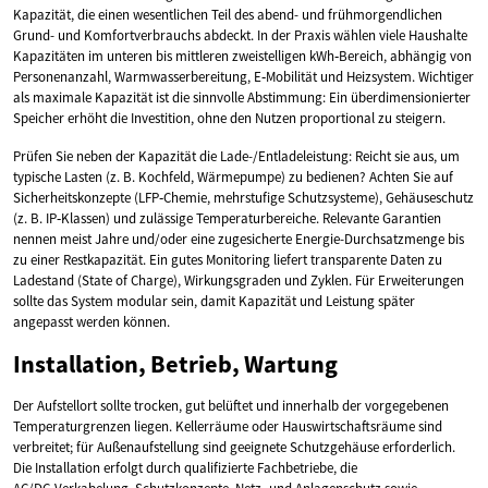
Kapazität, die einen wesentlichen Teil des abend- und frühmorgendlichen
Grund- und Komfortverbrauchs abdeckt. In der Praxis wählen viele Haushalte
Kapazitäten im unteren bis mittleren zweistelligen kWh‑Bereich, abhängig von
Personenanzahl, Warmwasserbereitung, E‑Mobilität und Heizsystem. Wichtiger
als maximale Kapazität ist die sinnvolle Abstimmung: Ein überdimensionierter
Speicher erhöht die Investition, ohne den Nutzen proportional zu steigern.
Prüfen Sie neben der Kapazität die Lade-/Entladeleistung: Reicht sie aus, um
typische Lasten (z. B. Kochfeld, Wärmepumpe) zu bedienen? Achten Sie auf
Sicherheitskonzepte (LFP‑Chemie, mehrstufige Schutzsysteme), Gehäuseschutz
(z. B. IP‑Klassen) und zulässige Temperaturbereiche. Relevante Garantien
nennen meist Jahre und/oder eine zugesicherte Energie-Durchsatzmenge bis
zu einer Restkapazität. Ein gutes Monitoring liefert transparente Daten zu
Ladestand (State of Charge), Wirkungsgraden und Zyklen. Für Erweiterungen
sollte das System modular sein, damit Kapazität und Leistung später
angepasst werden können.
Installation, Betrieb, Wartung
Der Aufstellort sollte trocken, gut belüftet und innerhalb der vorgegebenen
Temperaturgrenzen liegen. Kellerräume oder Hauswirtschaftsräume sind
verbreitet; für Außenaufstellung sind geeignete Schutzgehäuse erforderlich.
Die Installation erfolgt durch qualifizierte Fachbetriebe, die