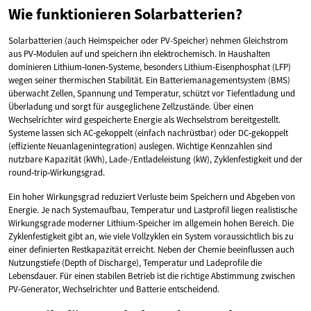
Wie funktionieren Solarbatterien?
Solarbatterien (auch Heimspeicher oder PV-Speicher) nehmen Gleichstrom
aus PV‑Modulen auf und speichern ihn elektrochemisch. In Haushalten
dominieren Lithium‑Ionen‑Systeme, besonders Lithium‑Eisenphosphat (LFP)
wegen seiner thermischen Stabilität. Ein Batteriemanagementsystem (BMS)
überwacht Zellen, Spannung und Temperatur, schützt vor Tiefentladung und
Überladung und sorgt für ausgeglichene Zellzustände. Über einen
Wechselrichter wird gespeicherte Energie als Wechselstrom bereitgestellt.
Systeme lassen sich AC‑gekoppelt (einfach nachrüstbar) oder DC‑gekoppelt
(effiziente Neuanlagenintegration) auslegen. Wichtige Kennzahlen sind
nutzbare Kapazität (kWh), Lade-/Entladeleistung (kW), Zyklenfestigkeit und der
round‑trip‑Wirkungsgrad.
Ein hoher Wirkungsgrad reduziert Verluste beim Speichern und Abgeben von
Energie. Je nach Systemaufbau, Temperatur und Lastprofil liegen realistische
Wirkungsgrade moderner Lithium‑Speicher im allgemein hohen Bereich. Die
Zyklenfestigkeit gibt an, wie viele Vollzyklen ein System voraussichtlich bis zu
einer definierten Restkapazität erreicht. Neben der Chemie beeinflussen auch
Nutzungstiefe (Depth of Discharge), Temperatur und Ladeprofile die
Lebensdauer. Für einen stabilen Betrieb ist die richtige Abstimmung zwischen
PV‑Generator, Wechselrichter und Batterie entscheidend.