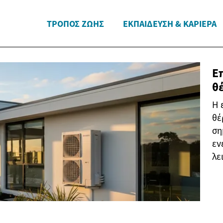
ΤΡΌΠΟΣ ΖΩΉΣ
ΕΚΠΑΊΔΕΥΣΗ & ΚΑΡΙΈΡΑ
Ε
θ
Η 
θέ
ση
εν
λε