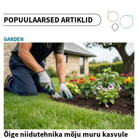
POPUULAARSED ARTIKLID
GARDEN
Õige niidutehnika mõju muru kasvule