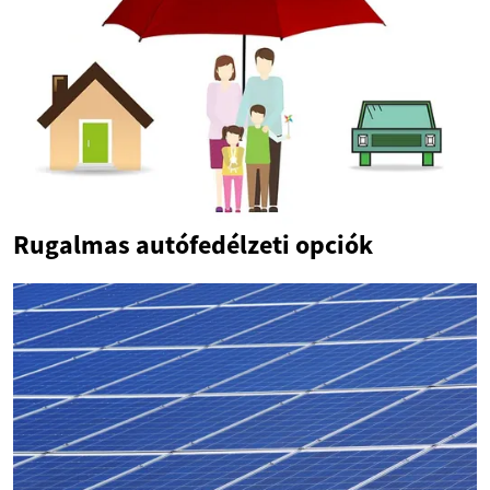
Rugalmas autófedélzeti opciók