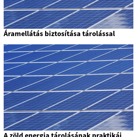
Áramellátás biztosítása tárolással
A zöld energia tárolásának praktikái