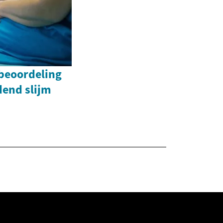
beoordeling
dend slijm