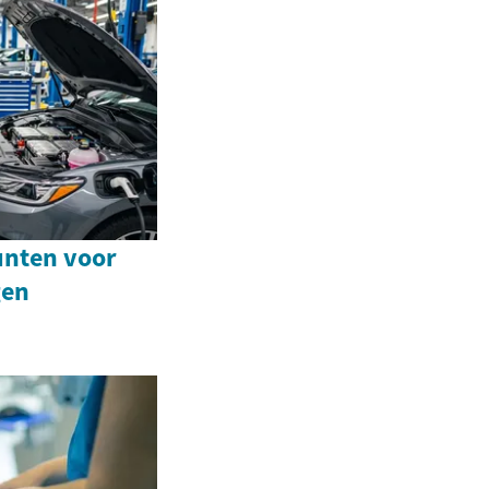
unten voor
gen