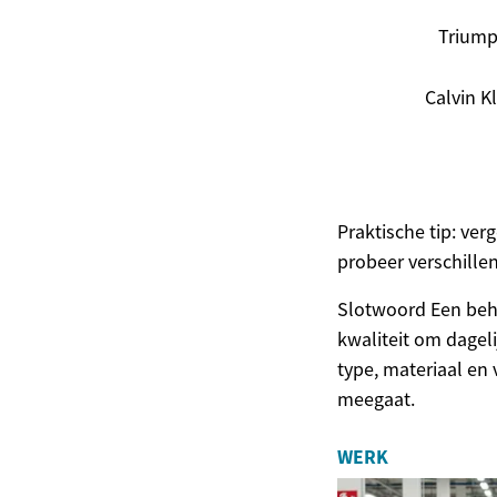
Trium
Calvin K
Praktische tip: ver
probeer verschill
Slotwoord Een beha
kwaliteit om dagel
type, materiaal en 
meegaat.
WERK