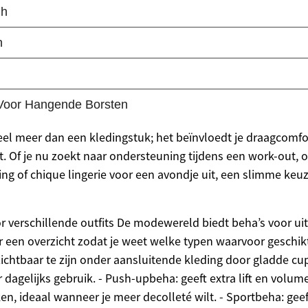
veel meer dan een kledingstuk; het beïnvloedt je draagcomf
rt. Of je nu zoekt naar ondersteuning tijdens een work-out, 
ing of chique lingerie voor een avondje uit, een slimme keuz
r verschillende outfits De modewereld biedt beha’s voor u
r een overzicht zodat je weet welke typen waarvoor geschikt 
htbaar te zijn onder aansluitende kleding door gladde cu
 dagelijks gebruik. - Push-upbeha: geeft extra lift en volum
en, ideaal wanneer je meer decolleté wilt. - Sportbeha: geef