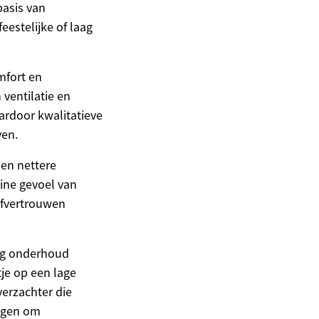
basis van
eestelijke of laag
mfort en
 ventilatie en
rdoor kwalitatieve
ven.
een nettere
eine gevoel van
lfvertrouwen
ig onderhoud
tje op een lage
erzachter die
rogen om