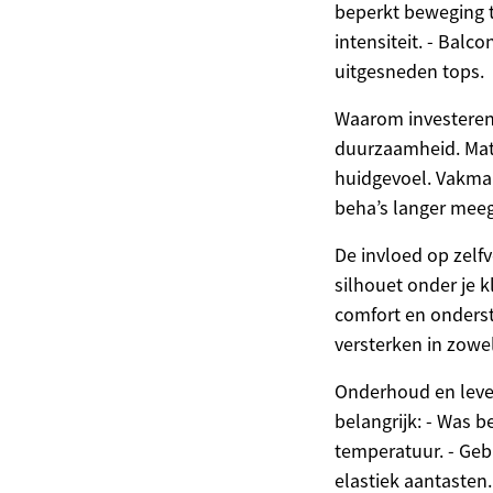
beperkt beweging t
intensiteit. - Balc
uitgesneden tops.
Waarom investeren i
duurzaamheid. Mate
huidgevoel. Vakman
beha’s langer meeg
De invloed op zelf
silhouet onder je k
comfort en onderst
versterken in zowel
Onderhoud en leve
belangrijk: - Was b
temperatuur. - Geb
elastiek aantasten.