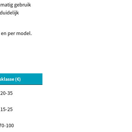
lmatig gebruik
uidelijk
d en per model.
sklasse (€)
20-35
15-25
70-100