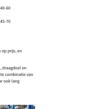
40-60
45-70
 op prijs, en
m, draagdoel en
ste combinatie van
ar ook lang