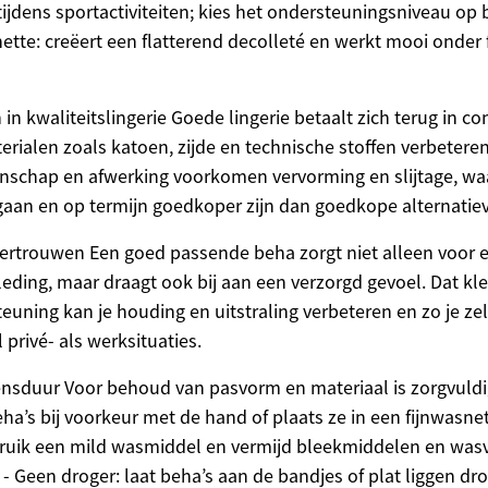
ijdens sportactiviteiten; kies het ondersteuningsniveau op 
onette: creëert een flatterend decolleté en werkt mooi onder f
n kwaliteitslingerie Goede lingerie betaalt zich terug in co
rialen zoals katoen, zijde en technische stoffen verbeteren
schap en afwerking voorkomen vervorming en slijtage, waa
aan en op termijn goedkoper zijn dan goedkope alternatie
vertrouwen Een goed passende beha zorgt niet alleen voor 
leding, maar draagt ook bij aan een verzorgd gevoel. Dat kl
euning kan je houding en uitstraling verbeteren en zo je ze
 privé- als werksituaties.
nsduur Voor behoud van pasvorm en materiaal is zorgvuld
eha’s bij voorkeur met de hand of plaats ze in een fijnwasne
ruik een mild wasmiddel en vermijd bleekmiddelen en wasv
 - Geen droger: laat beha’s aan de bandjes of plat liggen d