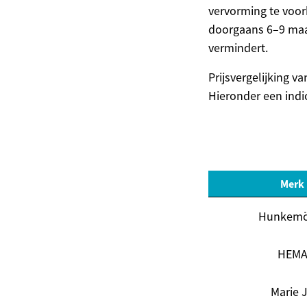
vervorming te voor
doorgaans 6–9 maa
vermindert.
Prijsvergelijking v
Hieronder een indi
Merk
Hunkemö
HEM
Marie 