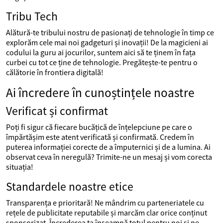
Tribu Tech
Alătură-te tribului nostru de pasionați de tehnologie în timp ce
explorăm cele mai noi gadgeturi și inovații! De la magicieni ai
codului la guru ai jocurilor, suntem aici să te ținem în fața
curbei cu tot ce ține de tehnologie. Pregătește-te pentru o
călătorie în frontiera digitală!
Ai încredere în cunoștințele noastre
Verificat și confirmat
Poți fi sigur că fiecare bucățică de înțelepciune pe care o
împărtășim este atent verificată și confirmată. Credem în
puterea informației corecte de a împuternici și de a lumina. Ai
observat ceva în neregulă? Trimite-ne un mesaj și vom corecta
situația!
Standardele noastre etice
Transparența e prioritară! Ne mândrim cu parteneriatele cu
rețele de publicitate reputabile și marcăm clar orice conținut
sponsorizat. Încrederea ta înseamnă totul pentru noi și ne