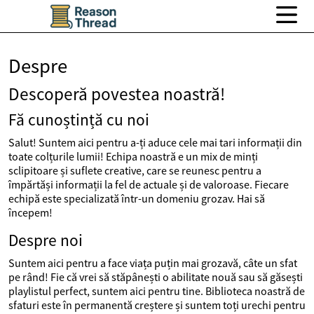
Despre
Descoperă povestea noastră!
Fă cunoștință cu noi
Salut! Suntem aici pentru a-ți aduce cele mai tari informații din
toate colțurile lumii! Echipa noastră e un mix de minți
sclipitoare și suflete creative, care se reunesc pentru a
împărtăși informații la fel de actuale și de valoroase. Fiecare
echipă este specializată într-un domeniu grozav. Hai să
începem!
Despre noi
Suntem aici pentru a face viața puțin mai grozavă, câte un sfat
pe rând! Fie că vrei să stăpânești o abilitate nouă sau să găsești
playlistul perfect, suntem aici pentru tine. Biblioteca noastră de
sfaturi este în permanentă creștere și suntem toți urechi pentru