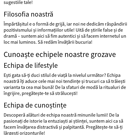
sugestiile tale!
Filosofia noastră
Împărtășitul e o formă de grijă, iar noi ne dedicăm răspândirii
pozitivismului și informațiilor utile! Uită de știrile false și de
dramă – suntem aici să fim autentici și să facem internetul un
loc mai luminos. Să redăm învățării bucuria!
Cunoaște echipele noastre grozave
Echipa de lifestyle
Ești gata să-ți duci stilul de viață la nivelul următor? Echipa
noastră îți aduce cele mai noi tendințe și trucuri ca să trăiești
varianta ta cea mai bună! De la sfaturi de modă la ritualuri de
îngrijire, pregătește-te să strălucești!
Echipa de cunoștințe
Descoperă alături de echipa noastră minunile lumii! De la
pasionați de istorie la entuziaști ai științei, suntem aici ca să
facem învățarea distractivă și palpitantă. Pregătește-te să-ți
lărgești orizonturile!