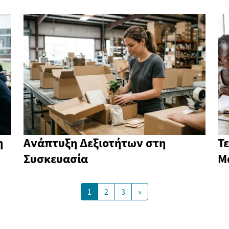
η
Ανάπτυξη Δεξιοτήτων στη
Τ
Συσκευασία
Μ
1
2
3
»