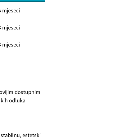
6 mjeseci
8 mjeseci
8 mjeseci
novijim dostupnim
skih odluka
 stabilnu, estetski