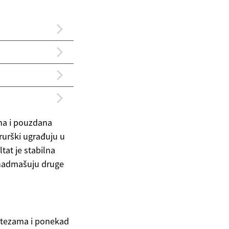
jna i pouzdana
rurški ugrađuju u
tat je stabilna
o nadmašuju druge
otezama i ponekad