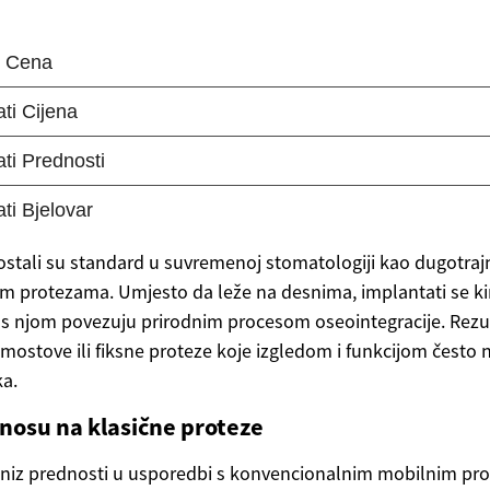
ostali su standard u suvremenoj stomatologiji kao dugotra
im protezama. Umjesto da leže na desnima, implantati se ki
e s njom povezuju prirodnim procesom oseointegracije. Rezul
 mostove ili fiksne proteze koje izgledom i funkcijom čest
a.
nosu na klasične proteze
 niz prednosti u usporedbi s konvencionalnim mobilnim pr