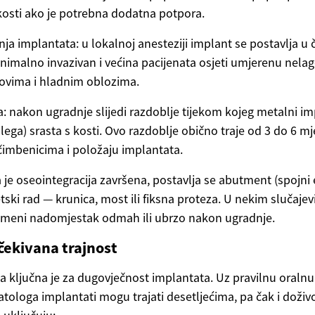
osti ako je potrebna dodatna potpora.
ja implantata: u lokalnoj anesteziji implant se postavlja u 
nimalno invazivan i većina pacijenata osjeti umjerenu nela
ekovima i hladnim oblozima.
a: nakon ugradnje slijedi razdoblje tijekom kojeg metalni i
nij-lega) srasta s kosti. Ovo razdoblje obično traje od 3 do 6 m
čimbenicima i položaju implantata.
a je oseointegracija završena, postavlja se abutment (spojn
etski rad — krunica, most ili fiksna proteza. U nekim slučaj
remeni nadomjestak odmah ili ubrzo nakon ugradnje.
čekivana trajnost
a ključna je za dugovječnost implantata. Uz pravilnu oralnu 
ologa implantati mogu trajati desetljećima, pa čak i doživo