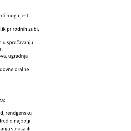
enti mogu jesti
lik prirodnih zubi,
e u sprečavanju
a.
ova, ugradnja
edovne oralne
za:
led, rendgensku
dredio najbolji
nja sinusa ili