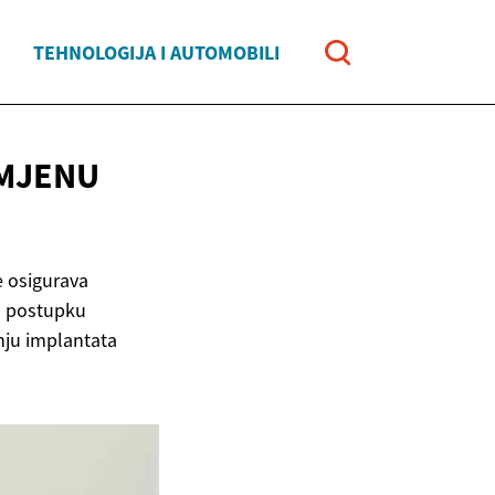
TEHNOLOGIJA I AUTOMOBILI
MJENU
e osigurava
 o postupku
nju implantata