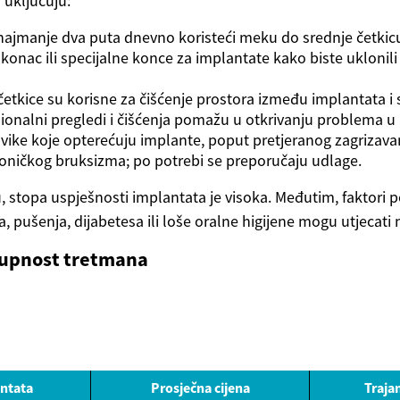
 uključuju:
najmanje dva puta dnevno koristeći meku do srednje četkicu 
 konac ili specijalne konce za implantate kako biste uklonil
četkice su korisne za čišćenje prostora između implantata i 
ionalni pregledi i čišćenja pomažu u otkrivanju problema u r
avike koje opterećuju implante, poput pretjeranog zagrizavan
roničkog bruksizma; po potrebi se preporučaju udlage.
, stopa uspješnosti implantata je visoka. Međutim, faktori 
, pušenja, dijabetesa ili loše oralne higijene mogu utjecati 
stupnost tretmana
antata
Prosječna cijena
Traja