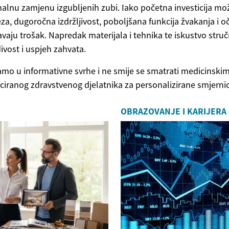
nalnu zamjenu izgubljenih zubi. Iako početna investicija mo
a, dugoročna izdržljivost, poboljšana funkcija žvakanja i o
avaju trošak. Napredak materijala i tehnika te iskustvo str
ivost i uspjeh zahvata.
samo u informativne svrhe i ne smije se smatrati medicinsk
ficiranog zdravstvenog djelatnika za personalizirane smjernic
OBRAZOVANJE I KARIJERA