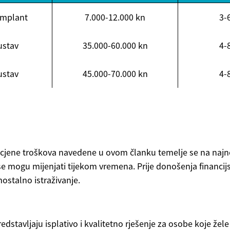
implant
7.000-12.000 kn
3-
ustav
35.000-60.000 kn
4-
ustav
45.000-70.000 kn
4-
procjene troškova navedene u ovom članku temelje se na naj
se mogu mijenjati tijekom vremena. Prije donošenja financij
ostalno istraživanje.
edstavljaju isplativo i kvalitetno rješenje za osobe koje žele