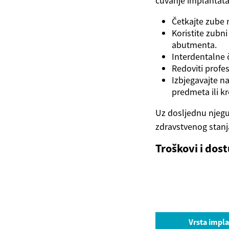
čuvanje implantata
Četkajte zube 
Koristite zubni
abutmenta.
Interdentalne 
Redoviti profes
Izbjegavajte n
predmeta ili k
Uz dosljednu njegu
zdravstvenog stanja
Troškovi i do
Vrsta impl