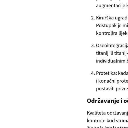
augmentacije k
Kirurška ugradn
Postupak je mi
kontrolira lij
Oseointegracij
titanij ili tita
individualnim 
Protetika: kad
i konačni prot
postaviti priv
Održavanje i o
Kvaliteta održavanj
kontrole kod stomat