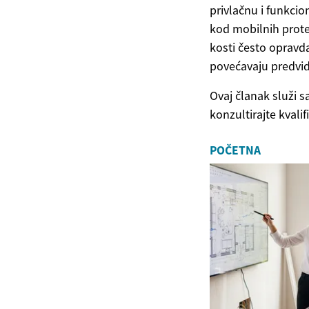
privlačnu i funkcio
kod mobilnih protez
kosti često opravd
povećavaju predvid
Ovaj članak služi 
konzultirajte kvali
POČETNA