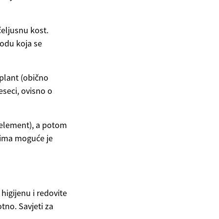
čeljusnu kost.
godu koja se
mplant (obično
jeseci, ovisno o
i element), a potom
evima moguće je
higijenu i redovite
tno. Savjeti za