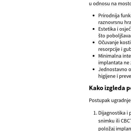
u odnosu na mostov
Prirodnija funk
raznovrsnu hra
Estetika i osje
što poboljšav
Očuvanje kosti
resorpcije i g
Minimalna inte
implantata ne 
Jednostavno od
higijene i prev
Kako izgleda 
Postupak ugradnje 
Dijagnostika i 
snimku ili CBCT
položaj implan