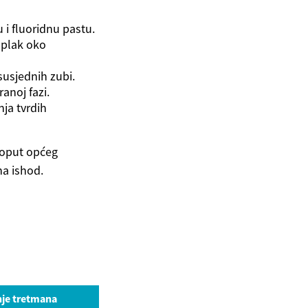
i fluoridnu pastu.
i plak oko
susjednih zubi.
anoj fazi.
ja tvrdih
poput općeg
na ishod.
nje tretmana