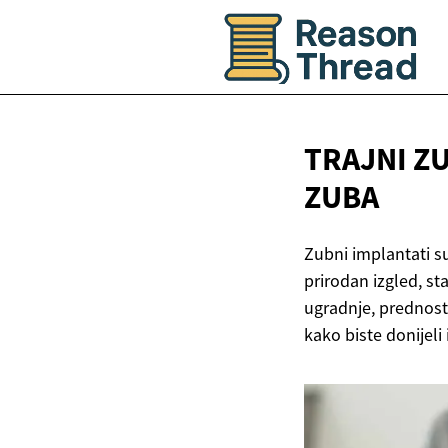
TRAJNI Z
ZUBA
Zubni implantati su
prirodan izgled, st
ugradnje, prednost
kako biste donijel