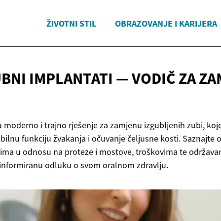
ŽIVOTNI STIL
OBRAZOVANJE I KARIJERA
UBNI IMPLANTATI — VODIČ ZA
ZA
 moderno i trajno rješenje za zamjenu izgubljenih zubi, koj
abilnu funkciju žvakanja i očuvanje čeljusne kosti. Saznajte
ima u odnosu na proteze i mostove, troškovima te održava
i informiranu odluku o svom oralnom zdravlju.