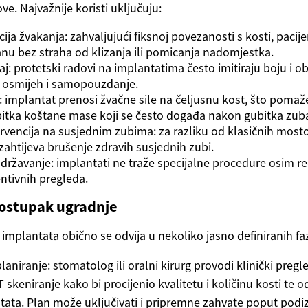
e. Najvažnije koristi uključuju:
cija žvakanja: zahvaljujući fiksnoj povezanosti s kosti, pacij
nu bez straha od klizanja ili pomicanja nadomjestka.
ćaj: protetski radovi na implantatima često imitiraju boju i ob
a osmijeh i samopouzdanje.
: implantat prenosi žvačne sile na čeljusnu kost, što pomaž
ubitka koštane mase koji se često događa nakon gubitka zub
rvencija na susjednim zubima: za razliku od klasičnih most
zahtijeva brušenje zdravih susjednih zubi.
ržavanje: implantati ne traže specijalne procedure osim r
entivnih pregleda.
postupak ugradnje
implantata obično se odvija u nekoliko jasno definiranih fa
planiranje: stomatolog ili oralni kirurg provodi klinički preg
 skeniranje kako bi procijenio kvalitetu i količinu kosti te o
tata. Plan može uključivati i pripremne zahvate poput podiza