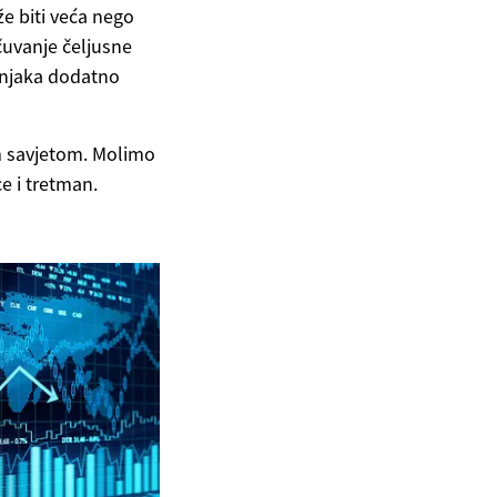
že biti veća nego
čuvanje čeljusne
učnjaka dodatno
im savjetom. Molimo
e i tretman.