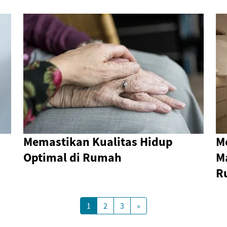
Memastikan Kualitas Hidup
M
Optimal di Rumah
M
R
1
2
3
»