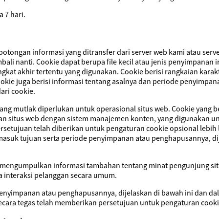
 7 hari.
potongan informasi yang ditransfer dari server web kami atau ser
bali nanti. Cookie dapat berupa file kecil atau jenis penyimpanan 
gkat akhir tertentu yang digunakan. Cookie berisi rangkaian kar
ookie juga berisi informasi tentang asalnya dan periode penyimpan
ari cookie.
ang mutlak diperlukan untuk operasional situs web. Cookie yang be
an situs web dengan sistem manajemen konten, yang digunakan un
tujuan telah diberikan untuk pengaturan cookie opsional lebih la
rmasuk tujuan serta periode penyimpanan atau penghapusannya, di
uk mengumpulkan informasi tambahan tentang minat pengunjung si
a interaksi pelanggan secara umum.
penyimpanan atau penghapusannya, dijelaskan di bawah ini dan da
secara tegas telah memberikan persetujuan untuk pengaturan cooki