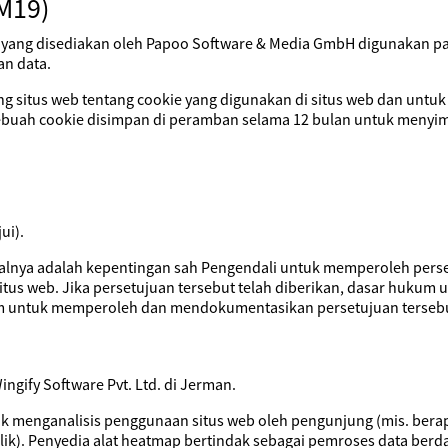
M19)
ang disediakan oleh Papoo Software & Media GmbH digunakan pad
an data.
situs web tentang cookie yang digunakan di situs web dan untuk
ebuah cookie disimpan di peramban selama 12 bulan untuk menyim
ui).
alnya adalah kepentingan sah Pengendali untuk memperoleh pers
situs web. Jika persetujuan tersebut telah diberikan, dasar huku
 untuk memperoleh dan mendokumentasikan persetujuan tersebu
gify Software Pvt. Ltd. di Jerman.
uk menganalisis penggunaan situs web oleh pengunjung (mis. ber
ik). Penyedia alat heatmap bertindak sebagai pemroses data berd