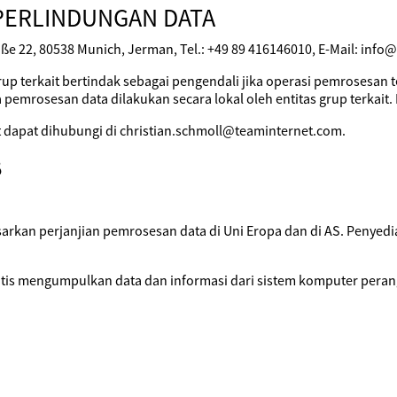
PERLINDUNGAN DATA
ße 22, 80538 Munich, Jerman, Tel.: +49 89 416146010, E-Mail: info
rup terkait bertindak sebagai pengendali jika operasi pemrosesan 
 pemrosesan data dilakukan secara lokal oleh entitas grup terkait. 
it dapat dihubungi di christian.schmoll@teaminternet.com.
B
sarkan perjanjian pemrosesan data di Uni Eropa dan di AS. Penye
matis mengumpulkan data dan informasi dari sistem komputer peran