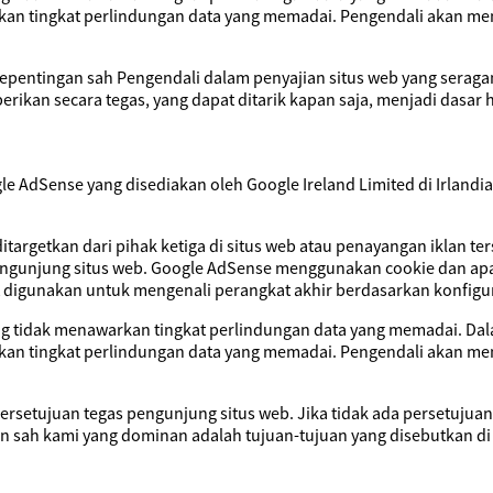
kan tingkat perlindungan data yang memadai. Pengendali akan mem
epentingan sah Pengendali dalam penyajian situs web yang serag
berikan secara tegas, yang dapat ditarik kapan saja, menjadi dasa
 AdSense yang disediakan oleh Google Ireland Limited di Irlandi
getkan dari pihak ketiga di situs web atau penayangan iklan terse
ngunjung situs web. Google AdSense menggunakan cookie dan apa y
pat digunakan untuk mengenali perangkat akhir berdasarkan konfigur
ang tidak menawarkan tingkat perlindungan data yang memadai. Dal
kan tingkat perlindungan data yang memadai. Pengendali akan mem
ersetujuan tegas pengunjung situs web. Jika tidak ada persetuju
an sah kami yang dominan adalah tujuan-tujuan yang disebutkan di 