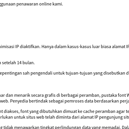
ggunaan penawaran online kami.
sasi IP diaktifkan. Hanya dalam kasus-kasus luar biasa alamat IP
 setelah 14 bulan.
pentingan sah pengendali untuk tujuan-tujuan yang disebutkan di
 dan menarik secara grafis di berbagai peramban, pustaka font W
us web. Penyedia bertindak sebagai pemroses data berdasarkan per
nt diakses, font yang dibutuhkan dimuat ke cache peramban agar t
lukan untuk situs web telah diminta dari alamat IP pengunjung sit
ang tidak menawarkan tingkat perlindungan data yang memadai. Dal